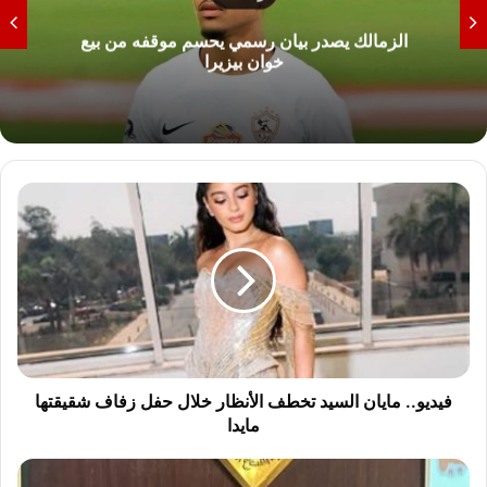
الزمالك يصدر بيان رسمي يحسم موقفه من بيع
خوان بيزيرا
ف
ي
د
ي
و
.
.
م
ا
ي
فيديو.. مايان السيد تخطف الأنظار خلال حفل زفاف شقيقتها
ا
مايدا
ن
ا
ت