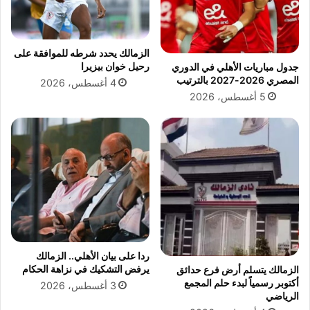
ز
ف
ف
ع
ا
ي
الزمالك يحدد شرطه للموافقة على
ف
ف
رحيل خوان بيزيرا
جدول مباريات الأهلي في الدوري
ش
ي
المصري 2026-2027 بالترتيب
4 أغسطس، 2026
ق
ب
5 أغسطس، 2026
ي
ر
ق
ن
ت
ا
ه
م
ا
ج
م
إ
ا
ع
ي
د
د
ا
ا
د
ا
ردا على بيان الأهلي.. الزمالك
ل
يرفض التشكيك في نزاهة الحكام
الزمالك يتسلم أرض فرع حدائق
ق
أكتوبر رسمياً لبدء حلم المجمع
3 أغسطس، 2026
ي
الرياضي
ا