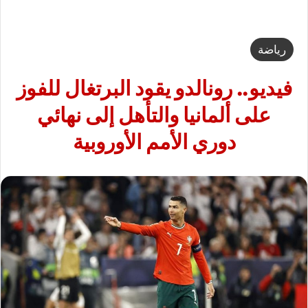
رياضة
فيديو.. رونالدو يقود البرتغال للفوز
على ألمانيا والتأهل إلى نهائي
دوري الأمم الأوروبية