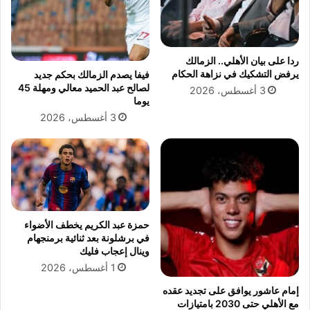
ر
م
و
ي
ح
د
ا
ز
ردا على بيان الأهلي.. الزمالك
ن
ف
يرفض التشكيك في نزاهة الحكام
فيفا يصدم الزمالك بحكم جديد
ي
ي
لصالح عبد الحميد معالي ومهلة 45
3 أغسطس، 2026
ة
ن
يوما
ه
3 أغسطس، 2026
ا
ئ
ي
ك
أ
س
م
ص
حمزة عبد الكريم يخطف الأضواء
ر
في برشلونة بعد ثنائية برمنجهام
وينال إعجاب فليك
و
ا
1 أغسطس، 2026
ل
إمام عاشور يوافق على تجديد عقده
ق
مع الأهلي حتى 2030 بامتيازات