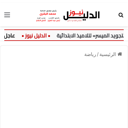
بحث عن
الق
د الميسر» لتلاميذ الابتدائية
عاجل:
الرئيسية
/
رياضة