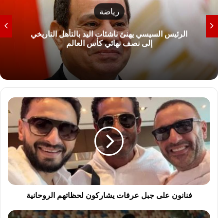
رياضة
الرئيس السيسي يهنئ ناشئات اليد بالتأهل التاريخي
إلى نصف نهائي كأس العالم
ف
ن
ا
ن
و
ن
ع
ل
ى
ج
فنانون على جبل عرفات يشاركون لحظاتهم الروحانية
ب
ل
م