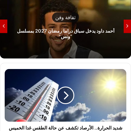
ثقافة وفن
الفنانة كارولين عزمي وظهور جديد بإطلالة متميزة
ش
د
ي
د
ا
ل
ح
ر
ا
ر
شديد الحرارة.. الأرصاد تكشف عن حالة الطقس غدا الخميس