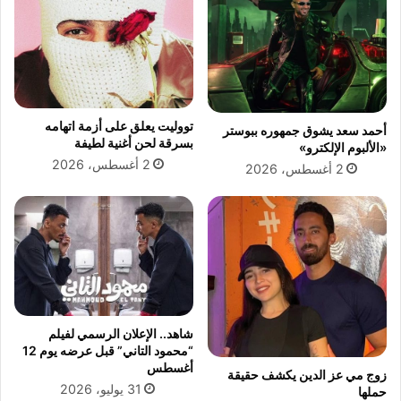
ل
ي
ط
ب
ق
ع
س
د
غ
خ
د
ض
ا
و
تووليت يعلق على أزمة اتهامه
أحمد سعد يشوق جمهوره ببوستر
ا
ع
بسرقة لحن أغنية لطيفة
«الألبوم الإلكترو»
ل
ا
2 أغسطس، 2026
2 أغسطس، 2026
خ
ب
م
ن
ي
ه
س
ل
1
ع
2
م
ي
ل
و
ي
ن
ت
شاهد.. الإعلان الرسمي لفيلم
ي
ي
“محمود التاني” قبل عرضه يوم 12
و
ن
أغسطس
زوج مي عز الدين يكشف حقيقة
ج
31 يوليو، 2026
حملها
ر