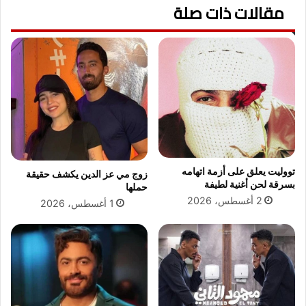
مقالات ذات صلة
م
ع
ي
ر
د
ف
ز
ة
ق
ب
ب
ه
ل
ذ
ن
ا
ه
ا
ا
ل
ئ
ا
ي
س
تووليت يعلق على أزمة اتهامه
زوج مي عز الدين يكشف حقيقة
ك
م
بسرقة لحن أغنية لطيفة
حملها
أ
؟
2 أغسطس، 2026
1 أغسطس، 2026
س
م
ص
ر
ا
ل
ي