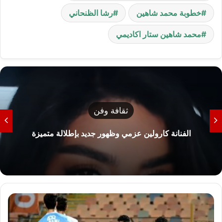
خطوبة محمد شاهين
رشا الظنحاني
محمد شاهين ستار اكاديمي
ثقافة وفن
إليسا تكشف سر خسارتها للوزن.. وتعلن 
ة متميزة
ألبومها الجديد
ت
ا
ر