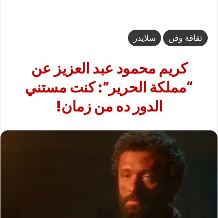
ثقافة وفن
سلايدر
كريم محمود عبد العزيز عن
“مملكة الحرير”: كنت مستني
الدور ده من زمان!