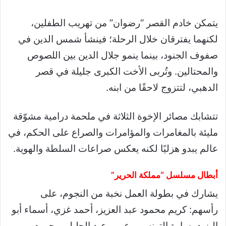
يتمكن خادم القصر “رضوان” من تهريب الطفلين،
لكنهما يفترقان خلال الرحلة؛ فينشأ شمس الدين في
صفوف الجنود، بينما ينمو جلال الدين بين اللصوص
والمحتالين. وتُربى الأخت الكبرى جليلة في قصر
الدهبي، لتتزوج لاحقًا من ابنه.
تتشابك مصائر الإخوة الثلاثة في ملحمة درامية مشوّقة
مليئة بالمغامرات والمؤامرات والصراع على الحكم، في
عالم يبدو هزليًا لكنه يعكس صراعات السلطة والهوية.
أبطال مسلسل “مملكة الحرير”
يشارك في بطولة العمل نخبة من النجوم، على
رأسهم: كريم محمود عبد العزيز، أحمد غزي، أسماء أبو
اليزيد، سارة التونسي، عمرو عبد الجليل، محمود