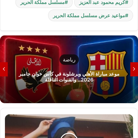
كريم محمود عبد العزيز
مسلسل مملكة الحرير
مواعيد عرض مسلسل مملكة الحرير
رياضة
ة الأهلي وبرشلونة في كأس خوان جامبر
صور.. بعثة
2026.. والقنوات الناقلة
ب
ص
و
ر
.