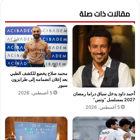
ا
ل
و
مقالات ذات صلة
ت
ت
ر
و
ب
ا
ي
ص
ة
ل
و
ت
ا
أ
ل
ل
ت
ق
ع
محمد صلاح يخضع للكشف الطبي
ه
ل
بعد إعلان انضمامه إلى طرابزون
ا
ي
سبور
ف
م
5 أغسطس، 2026
أحمد داود يدخل سباق دراما رمضان
ي
2
2027 بمسلسل “ونس”
ا
0
5 أغسطس، 2026
ل
2
د
5
ر
.
ا
.
م
ا