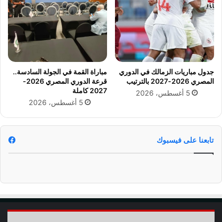
ا
ل
و
ش
ا
ر
ل
و
س
ط
ي
و
ن
ر
جدول مباريات الزمالك في الدوري
مباراة القمة في الجولة السادسة..
م
ا
المصري 2026-2027 بالترتيب
قرعة الدوري المصري 2026-
ا
ب
2027 كاملة
5 أغسطس، 2026
ط
5 أغسطس، 2026
ا
ل
ت
ق
تابعنا على فيسبوك
د
ي
م