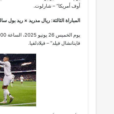
أوف أمريكا” – شارلوت.
المباراة الثالثة: ريال مدريد × ريد بول س
فاينانشال فيلد” – فيلادلفيا.