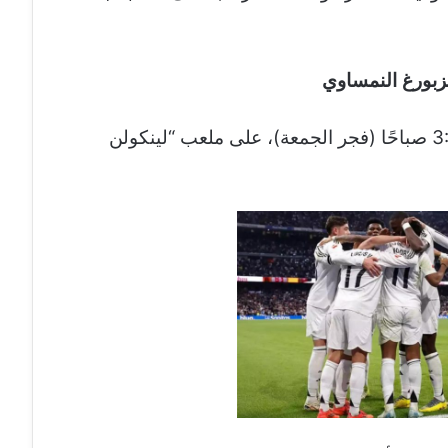
الزبورغ النمساوي
يوم الخميس 26 يونيو 2025، الساعة 3:00 صباحًا (فجر الجمعة)، على ملعب “لينكولن