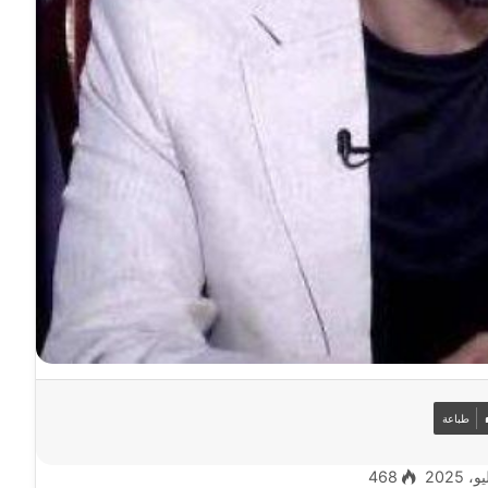
طباعة
468