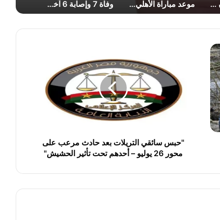
موعد مباراة الأهلي وبرشلونة في كأس خوان جامبر 2026.. والقنوات الناقلة
وفاة 7 وإصابة 6 آخرين.. وزير العمل يتابع حادث انقلاب سيارة عمال بالصف
صور.. بعثة الأهلي تصل إسبانيا اس
"
ح
ب
س
س
ا
ئ
ق
ي
ا
"حبس سائقي التريلات بعد حادث مرعب على
ل
محور 26 يوليو – أحدهم تحت تأثير الحشيش"
ت
ر
ي
ل
ا
ت