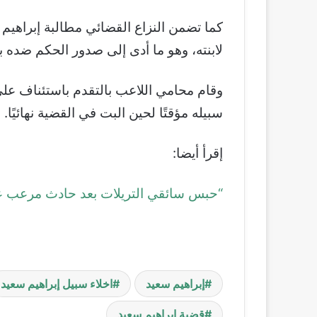
لابنته، وهو ما أدى إلى صدور الحكم ضده 
وقام محامي اللاعب بالتقدم باستئناف على
سبيله مؤقتًا لحين البت في القضية نهائيًا.
إقرأ أيضا:
“حبس سائقي التريلات بعد حادث مرعب على محور 26 يوليو – أحدهم تح
إبراهيم سعيد
اخلاء سبيل إبراهيم سعيد
قضية إبراهيم سعيد