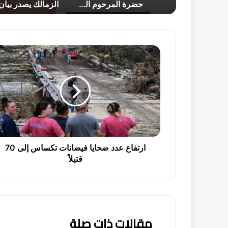
منتخب مصر لناشئات اليد يودع نصف نهائي بطولة العالم على يد إسبانيا
حضرة المرحوم السعيد!
الزمالك يصدر بيان رسمي يحسم موقفه من بيع خوان بيزيرا
ا
ر
ت
ف
ا
ع
ع
د
د
ض
ارتفاع عدد ضحايا فيضانات تكساس إلى 70
ح
قتيلاً
ا
ي
ا
ف
ي
مقالات ذات صلة
ض