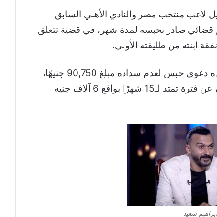
سبيل لاعب منتخب مصر والنادي الأهلي السابق
كم قضائي صادر بحبسه لمدة شهر، في قضية تتعلق
قة ابنته من طليقته الأولى.
وكانت طليقته، ابتسام علاء، قد أقامت ضده دعوى حبس لعدم سداده مبلغ 90,750 جنيهًا،
وهو متجمد نفقة صغير وبدل فرش وغطاء، عن فترة تمتد لـ15 شهرًا بواقع 6 آلاف جنيه
براهيم سعيد