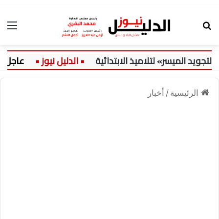
بحث عن
الق
د الميسر» لتلاميذ الابتدائية
عاجل:
الرئيسية
/
أخبار