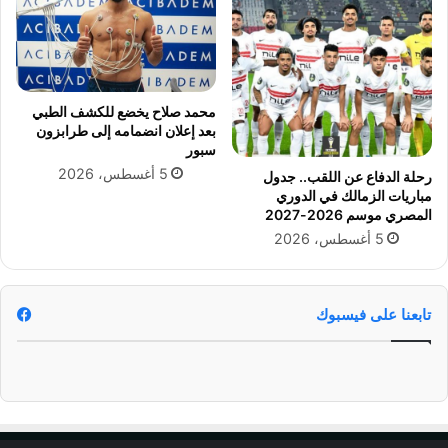
ي
إ
ا
ث
ي
و
ب
ي
محمد صلاح يخضع للكشف الطبي
ا
بعد إعلان انضمامه إلى طرابزون
ا
سبور
ك
5 أغسطس، 2026
رحلة الدفاع عن اللقب.. جدول
ت
مباريات الزمالك في الدوري
م
المصري موسم 2026-2027
ا
5 أغسطس، 2026
ل
ه
تابعنا على فيسبوك