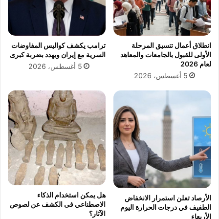
ا
ق
ل
ط
م
ا
و
ع
انطلاق أعمال تنسيق المرحلة
ترامب يكشف كواليس المفاوضات
ع
ك
الأولى للقبول بالجامعات والمعاهد
السرية مع إيران ويهدد بضربة كبرى
د
ه
لعام 2026
5 أغسطس، 2026
ر
5 أغسطس، 2026
ب
ا
ء
ج
ن
و
ب
ا
ل
ش
ر
ق
هل يمكن استخدام الذكاء
الأرصاد تعلن استمرار الانخفاض
ي
الاصطناعي فى الكشف عن لصوص
الطفيف في درجات الحرارة اليوم
ة
الآثار؟
الأربعاء