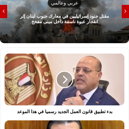
عربي وعالمي
مقتل جنود إسرائيليين في معارك جنوب لبنان إثر
انفجار عبوة ناسفة داخل مبنى مفخخ
ب
د
ء
ت
ط
ب
ي
ق
ق
ا
بدء تطبيق قانون العمل الجديد رسميا في هذا الموعد
ن
و
ا