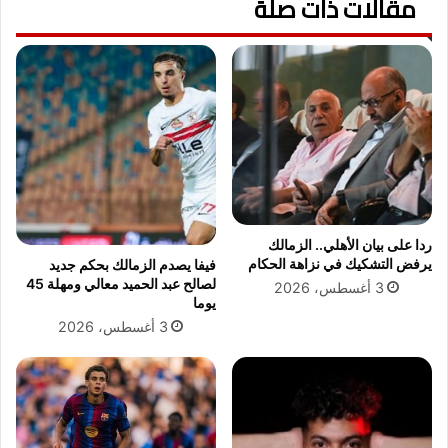
مقالات ذات صلة
إ
ه
ل
ا
ى
ئ
م
ي
ص
.
ر
.
.
ك
.
م
ا
ا
ل
ل
أ
م
ردا على بيان الأهلي.. الزمالك
س
ب
يرفض التشكيك في نزاهة الحكام
فيفا يصدم الزمالك بحكم جديد
ب
ل
لصالح عبد الحميد معالي ومهلة 45
3 أغسطس، 2026
ا
غ
يوما
ب
ا
3 أغسطس، 2026
و
ل
ا
ذ
ل
ي
ت
ح
و
ص
ق
د