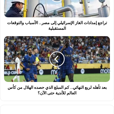
إ
م
د
ا
د
تراجع إمدادات الغاز الإسرائيلي إلى مصر.. الأسباب والتوقعات
ا
المستقبلية
ت
ا
ب
ل
ع
غ
د
ا
ت
ز
أ
ا
ه
ل
ل
إ
ه
س
ل
ر
ر
بعد تأهله لربع النهائي.. كم المبلغ الذي حصده الهلال من كأس
ا
ب
العالم للأندية حتى الآن؟
ئ
ع
ي
ا
ل
ل
ي
ن