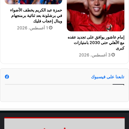
ع
ه
ا
ا
حمزة عبد الكريم يخطف الأضواء
ت
ل
في برشلونة بعد ثنائية برمنجهام
ا
وينال إعجاب فليك
ه
ل
ل
1 أغسطس، 2026
م
ا
إمام عاشور يوافق على تجديد عقده
س
ل
مع الأهلي حتى 2030 بامتيازات
ت
م
كبرى
ق
ن
3 أغسطس، 2026
ب
ك
ل
أ
ي
س
ة
ا
تابعنا على فيسبوك
ل
ع
ا
ل
م
ل
ل
أ