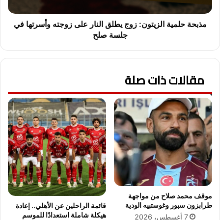
ي
م
د
ي
ب
ة
مذبحة حلمية الزيتون: زوج يطلق النار على زوجته وأسرتها في
ع
ا
جلسة صلح
د
ل
ح
ز
ب
ي
س
مقالات ذات صلة
ت
ه
و
ش
ن
ه
:
رً
ز
ا
و
ف
ج
ي
ي
ق
ط
ض
ل
ي
ق
ة
ا
موقف محمد صلاح من مواجهة
ن
ل
طرابزون سبور وغوستبيه الودية
قائمة الراحلين عن الأهلي.. إعادة
ف
ن
هيكلة شاملة استعدادًا للموسم
7 أغسطس، 2026
ق
ا