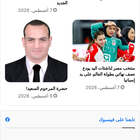
الجديد
ة
ر
7 أغسطس، 2026
ا
ع
ب
ل
ن
ى
ت
ز
ه
و
ج
ت
ه
و
منتخب مصر لناشئات اليد يودع
أ
نصف نهائي بطولة العالم على يد
س
إسبانيا
ر
7 أغسطس، 2026
حضرة المرحوم السعيد!
ت
6 أغسطس، 2026
ه
ا
ف
ي
تابعنا على فيسبوك
ج
ل
س