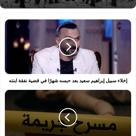
إ
خ
ل
ا
ء
س
ب
ي
ل
إ
إخلاء سبيل إبراهيم سعيد بعد حبسه شهرًا في قضية نفقة ابنته
ب
ر
م
ا
ذ
ه
ب
ي
ح
م
ة
س
ح
ع
ل