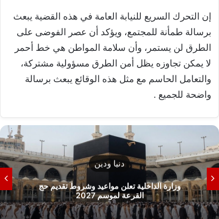
إن التحرك السريع للنيابة العامة في هذه القضية يبعث
برسالة طمأنة للمجتمع، ويؤكد أن عصر الفوضى على
الطرق لن يستمر، وأن سلامة المواطن هي خط أحمر
لا يمكن تجاوزه يظل أمن الطرق مسؤولية مشتركة،
والتعامل الحاسم مع مثل هذه الوقائع يبعث برسالة
واضحة للجميع .
تعليم
 حج
وزارة التعليم العالي تحسم الجدل حول الحدود 
للقبول بالكليات 2026