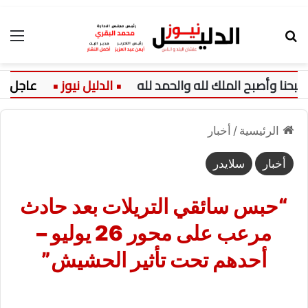
بحث عن
الق
عاجل:
الرئيسية
/
أخبار
أخبار
سلايدر
“حبس سائقي التريلات بعد حادث
مرعب على محور 26 يوليو –
أحدهم تحت تأثير الحشيش”