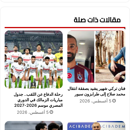
ع
ه
د
د
خ
مقالات ذات صلة
ة
س
م
ا
ب
ر
ا
ة
ر
م
ا
ا
ة
ن
ر
ش
ي
س
ا
ت
ل
ر
م
فنان تركي شهير يشيد بصفقة انتقال
س
د
محمد صلاح إلى طرابزون سبور
رحلة الدفاع عن اللقب.. جدول
ي
ر
مباريات الزمالك في الدوري
5 أغسطس، 2026
ت
ي
المصري موسم 2026-2027
ي
د
5 أغسطس، 2026
أ
و
م
ي
ا
و