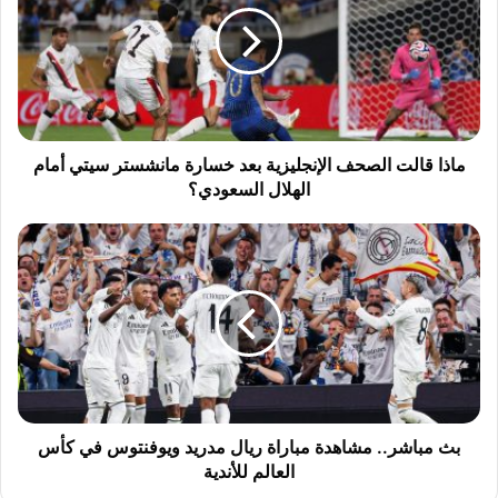
ا
ق
ا
ل
ت
ا
ل
ماذا قالت الصحف الإنجليزية بعد خسارة مانشستر سيتي أمام
ص
الهلال السعودي؟
ح
ف
ب
ا
ث
ل
م
إ
ب
ن
ا
ج
ش
ل
ر
ي
.
ز
.
ي
م
بث مباشر.. مشاهدة مباراة ريال مدريد ويوفنتوس في كأس
ة
ش
العالم للأندية
ب
ا