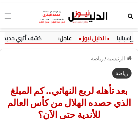
بحث عن
الق
نيا
عاجل:
كشف أثري جديد بالدقهلي
الرئيسية
/
رياضة
رياضة
بعد تأهله لربع النهائي.. كم المبلغ
الذي حصده الهلال من كأس العالم
للأندية حتى الآن؟