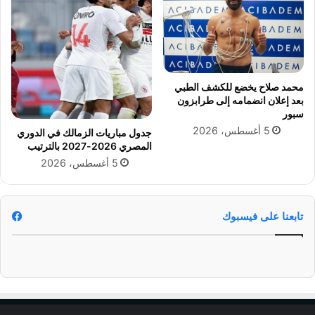
م
ف
ا
ن
ل
ت
ه
و
ل
س
ا
ف
محمد صلاح يخضع للكشف الطبي
ل
ي
بعد إعلان انضمامه إلى طرابزون
ا
ك
سبور
ل
أ
5 أغسطس، 2026
جدول مباريات الزمالك في الدوري
س
س
المصري 2026-2027 بالترتيب
ع
ا
5 أغسطس، 2026
و
ل
د
ع
ي
ا
؟
ل
تابعنا على فيسبوك
م
ل
ل
أ
ن
د