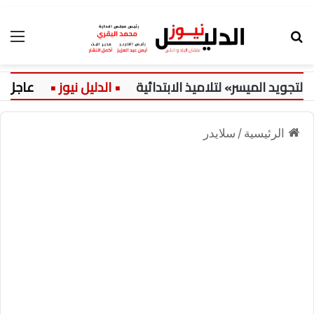
بحث عن
الق
د الميسر» لتلاميذ الابتدائية
عاجل:
الرئيسية
/
سلايدر