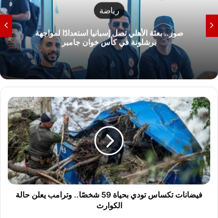
رياضة
صور.. بعثة الأهلي تصل إسبانيا استعدادًا لمواجهة
برشلونة في كأس خوان جامبر
ف
ي
ض
ا
ن
ا
ت
ت
ك
س
فيضانات تكساس تودي بحياة 59 شخصًا.. وترامب يعلن حالة
ا
الكوارث
س