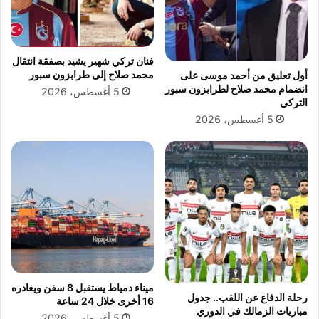
م
ت
ب
ك
ي
س
ع
ا
فنان تركي شهير يشيد بصفقة انتقال
ل
س
محمد صلاح إلى طرابزون سبور
أول تعليق من أحمد موسى على
ن
إ
انضمام محمد صلاح لطرابزون سبور
5 أغسطس، 2026
ح
ل
التركي
ا
ى
5 أغسطس، 2026
ل
7
ة
0
ا
ق
ل
ت
ك
ي
و
ل
ا
اً
ر
ث
ميناء دمياط يستقبل 8 سفن ويغادره
رحلة الدفاع عن اللقب.. جدول
16 أخرى خلال 24 ساعة
مباريات الزمالك في الدوري
5 أغسطس، 2026