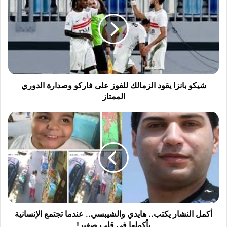
ك
و
ب
ا
ن
ز
ا
ي
شيكو بانزا يقود الزمالك للفوز على فاركو وصدارة الدوري
ق
الممتاز
و
د
أ
ا
ك
ل
م
ز
ل
م
ا
ا
ل
ل
ن
ك
ش
ل
ا
ل
ر
أكمل النشار يكتب.. هايدي والشيبسي.. عندما تجتمع الإنسانية
ف
ي
بأكملها في قلب صغير!