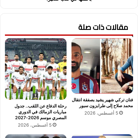
و
ك
ز
ت
ع
ب
ل
مقالات ذات صلة
.
ى
.
ف
ه
ا
ا
ر
ي
ك
د
و
ي
و
و
ص
ا
د
ل
ا
ش
ر
ي
فنان تركي شهير يشيد بصفقة انتقال
ة
ب
محمد صلاح إلى طرابزون سبور
رحلة الدفاع عن اللقب.. جدول
ا
س
مباريات الزمالك في الدوري
5 أغسطس، 2026
ل
ي
المصري موسم 2026-2027
د
.
5 أغسطس، 2026
و
.
ر
ع