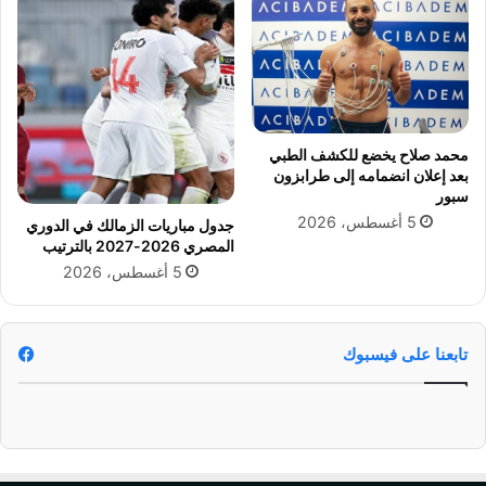
ي
ن
ا
د
ل
م
م
ا
م
ت
ت
ج
ا
ت
محمد صلاح يخضع للكشف الطبي
ز
م
بعد إعلان انضمامه إلى طرابزون
ع
سبور
ا
5 أغسطس، 2026
جدول مباريات الزمالك في الدوري
ل
المصري 2026-2027 بالترتيب
إ
5 أغسطس، 2026
ن
س
ا
ن
تابعنا على فيسبوك
ي
ة
ب
أ
ك