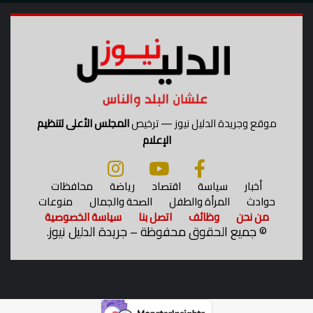
م
ل
ه
ا
ف
ي
ق
ل
ب
موقع وجريدة الدليل نيوز — ترخيص
المجلس الأعلى لتنظيم
ص
الإعلام
غ
ي
ر
أخبار
سياسة
اقتصاد
رياضة
محافظات
!
حوادث
المرأة والطفل
الصحة والجمال
منوعات
من نحن
وظائف
اتصل بنا
سياسة الخصوصية
©
جميع الحقوق محفوظة – جريدة الدليل نيوز.