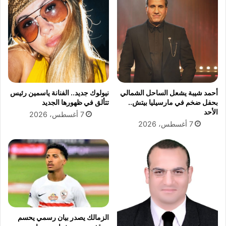
ي
ن
ذ
ز
ك
ا
ر
ع
ى
ه
1
م
1
ع
س
ق
ب
أحمد شيبة يشعل الساحل الشمالي
نيولوك جديد.. الفنانة ياسمين رئيس
ن
ت
بحفل ضخم في مارسيليا بيتش..
تتألق في ظهورها الجديد
ا
م
الأحد
7 أغسطس، 2026
ة
ب
7 أغسطس، 2026
ا
ر
ل
:
ن
ل
ه
ح
ا
ظ
ر
ا
ت
ص
م
الزمالك يصدر بيان رسمي يحسم
ت