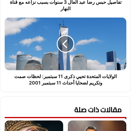
س
تفاصيل حبس رضا عبد العال 3 سنوات بسبب نزاعه مع قناة
ر
النهار
ض
ا
ا
ع
ل
ب
و
د
ل
ا
ا
ل
ي
ع
ا
ا
ت
ل
ا
3
ل
الولايات المتحدة تحيي ذكرى 11 سبتمبر: لحظات صمت
س
م
وتكريم لضحايا أحداث 11 سبتمبر 2001
ن
ت
و
ح
ا
د
ت
مقالات ذات صلة
ة
ب
ت
س
ح
ب
ي
ب