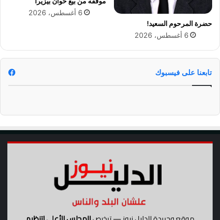
موقفه من بيع خوان بيزيرا
و
6 أغسطس، 2026
ت
حضرة المرحوم السعيد!
ك
6 أغسطس، 2026
ر
ي
م
ل
تابعنا على فيسبوك
ض
ح
ا
ي
ا
أ
ح
د
ا
ث
1
1
س
ب
موقع وجريدة الدليل نيوز — ترخيص
المجلس الأعلى لتنظيم