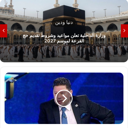
دنيا ودين
رة الداخلية تعلن مواعيد وشروط تقديم حج
وزارة 
القرعة لموسم 2027
ت
ف
ا
ص
ي
ل
ح
ب