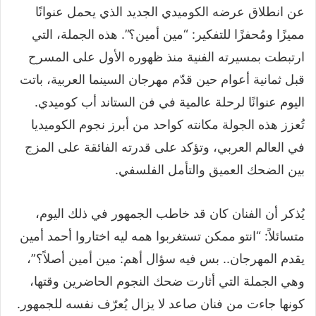
عن انطلاق عرضه الكوميدي الجديد الذي يحمل عنوانًا
مميزًا ومُحفزًا للتفكير: “مين أمين؟”. هذه الجملة، التي
ارتبطت بمسيرته الفنية منذ ظهوره الأول على المسرح
قبل ثمانية أعوام حين قدّم مهرجان السينما العربية، باتت
اليوم عنوانًا لرحلة عالمية في فن الستاند أب كوميدي.
تُعزز هذه الجولة مكانته كواحد من أبرز نجوم الكوميديا
في العالم العربي، وتؤكد على قدرته الفائقة على المزج
بين الضحك العميق والتأمل الفلسفي.
يُذكر أن الفنان كان قد خاطب الجمهور في ذلك اليوم،
متسائلاً: “انتو ممكن تستغربوا همه ليه اختاروا أحمد أمين
يقدم المهرجان.. بس فيه سؤال أهم: مين أمين أصلاً؟”،
وهي الجملة التي أثارت ضحك النجوم الحاضرين وقتها،
كونها جاءت من فنان صاعد لا يزال يُعرّف نفسه للجمهور.