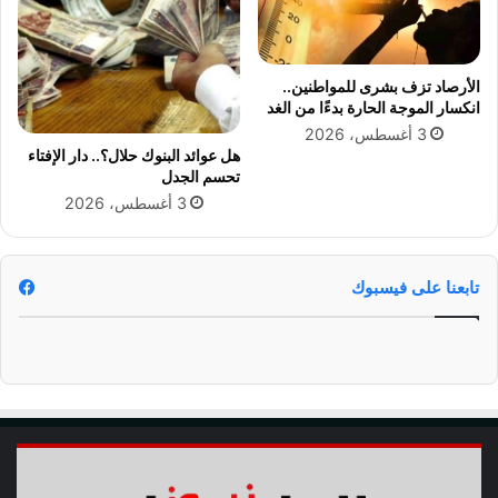
ن
ل
ه
ل
ا
م
ر
الأرصاد تزف بشرى للمواطنين..
و
ب
انكسار الموجة الحارة بدءًا من الغد
ل
ا
3 أغسطس، 2026
د
ل
هل عوائد البنوك حلال؟.. دار الإفتاء
ا
ب
تحسم الجدل
ل
ك
3 أغسطس، 2026
ن
ا
ب
ء
و
ا
ي
ل
تابعنا على فيسبوك
ش
د
ي
د