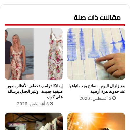
ت
ن
ح
ا
ت
مقالات ذات صلة
ي
ح
ا
ق
.
ي
.
ق
و
ا
ا
ف
ل
ي
د
و
ة
ا
ك
ق
ي
ع
ر
بعد زلزال اليوم.. نصائح يجب اتباعها
إيفانكا ترامب تخطف الأنظار بصور
ة
ل
عند حدوث هزة أرضية
صيفية جديدة.. وتثير الجدل برسالة
ا
س
على كوب
3 أغسطس، 2026
ل
ح
3 أغسطس، 2026
إ
ش
س
م
ا
ت
ء
ت
ة