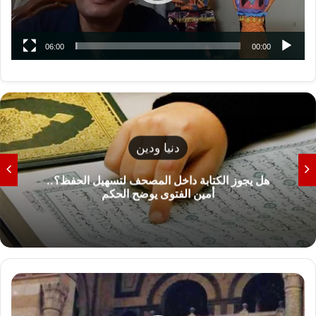
06:00
00:00
دنيا ودين
هل يجوز الكتابة داخل المصحف لتسهيل الحفظ؟..
أمين الفتوى يوضح الحكم
ر
غ
م