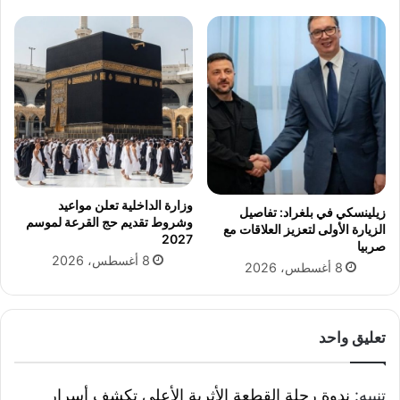
ا
ق
ا
ل
ن
ا
ر
ف
ي
غ
ز
وزارة الداخلية تعلن مواعيد
زيلينسكي في بلغراد: تفاصيل
ة
وشروط تقديم حج القرعة لموسم
الزيارة الأولى لتعزيز العلاقات مع
2027
صربيا
8 أغسطس، 2026
8 أغسطس، 2026
تعليق واحد
تنبيه:
ندوة رحلة القطعة الأثرية الأعلى تكشف أسرار