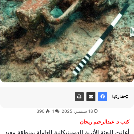
شاركها
18 سبتمبر، 2025
1
390
كتب د. عبدالرحيم ريحان
أعلنت البعثة الأثرية الدومينيكانية العاملة بمنطقة معبد