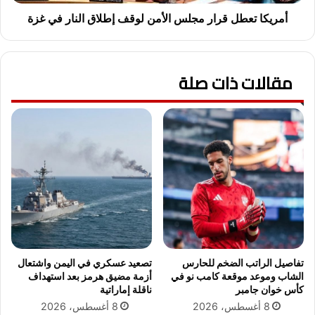
ر
ط
ا
ل
أمريكا تعطل قرار مجلس الأمن لوقف إطلاق النار في غزة
ع
ق
ن
ر
ة
ا
مقالات ذات صلة
ر
م
ج
ل
س
ا
ل
أ
م
ن
ل
و
ق
تفاصيل الراتب الضخم للحارس
تصعيد عسكري في اليمن واشتعال
ف
الشاب وموعد موقعة كامب نو في
أزمة مضيق هرمز بعد استهداف
إ
كأس خوان جامبر
ناقلة إماراتية
ط
8 أغسطس، 2026
8 أغسطس، 2026
ل