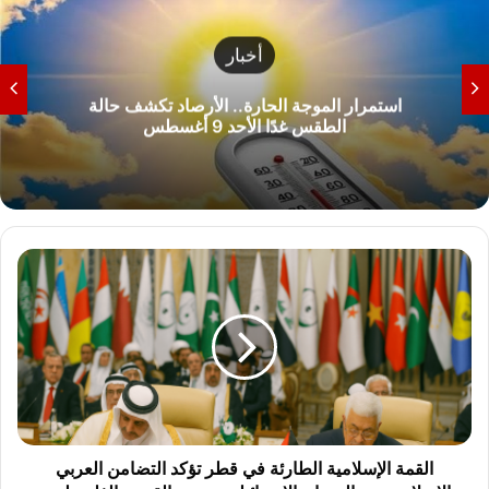
رياضة
تعرف على الموعد.. الأهلي يواجه بادالونا الإسباني في
أولى وديات معسكر إسبانيا
ا
ل
ق
م
ة
ا
ل
إ
س
ل
القمة الإسلامية الطارئة في قطر تؤكد التضامن العربي