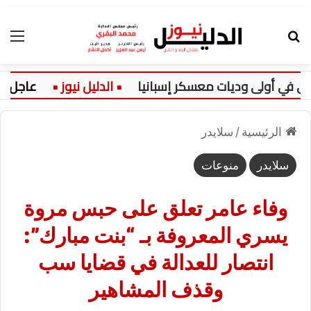
بحث عن
الق
 أولى وديات معسكر إسبانيا
عاجل:
ك
الرئيسية
/
سلايدر
سلايدر
منوعات
وفاء عامر تعلق على حبس مروة
يسري المعروفة بـ “بنت مبارك”:
انتصار للعدالة في قضايا سب
وقذف المشاهير