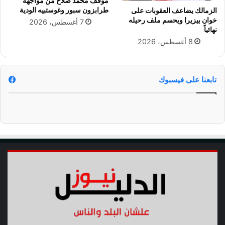
موقف محمد صلاح من مواجهة
ا
ز
طرابزون سبور وغوستبيه الودية
الزمالك يضاعف العقوبات على
ل
و
خوان بيزيرا ويحسم ملف رحيله
7 أغسطس، 2026
ع
ج
نهائياً
د
ت
8 أغسطس، 2026
و
ه
ا
ن
ا
تابعنا على فيسبوك
ل
إ
س
ر
ا
ئ
ي
ل
ي
و
ت
د
ع