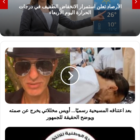
الأرصاد تعلن استمرار الانخفاض الطفيف في درجات
الحرارة اليوم الأربعاء
ب
ع
د
ا
ع
ت
ن
ا
ق
ه
بعد اعتناقه المسيحية رسميًا… أويس مخللاتي يخرج عن صمته
ا
ويوضح الحقيقة للجمهور
ل
م
ا
س
ل