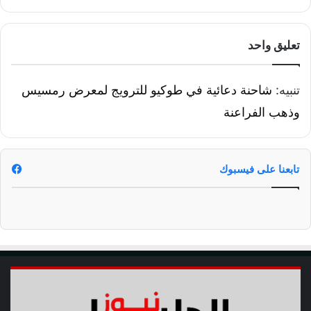
ل
ي
ل
ة
ج
ف
تعليق واحد
م
ي
ه
خ
و
ط
تنبيه:
شاحنة دعائية في طوكيو للترويج لمعرض رمسيس
ر
و
وذهب الفراعنة
ة
غ
ي
ر
تابعنا على فيسبوك
م
س
ب
و
ق
ة
و
ت
ع
ل