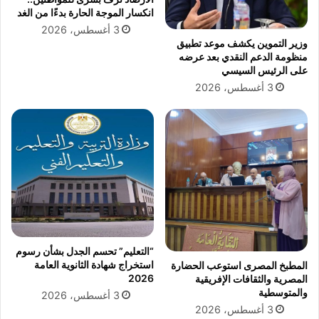
ي
ت
انكسار الموجة الحارة بدءًا من الغد
خ
ل
ر
3 أغسطس، 2026
غ
وزير التموين يكشف موعد تطبيق
ج
ي
منظومة الدعم النقدي بعد عرضه
ع
ن
على الرئيس السيسي
ن
ت
3 أغسطس، 2026
ص
ا
م
ئ
ت
ج
ه
1
و
9
ي
د
و
ا
ض
ئ
ح
ر
ا
ة
ل
ا
“التعليم” تحسم الجدل بشأن رسوم
ح
ن
استخراج شهادة الثانوية العامة
المطبخ المصرى استوعب الحضارة
ق
ت
2026
المصرية والثقافات الإفريقية
ي
خ
والمتوسطية
3 أغسطس، 2026
ق
ا
3 أغسطس، 2026
ة
ب