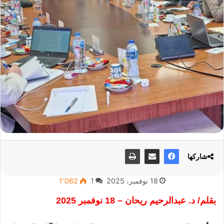
شاركها
18 نوفمبر، 2025
1
1٬062
بقلم/ د. عبدالرحيم ريحان – 18 نوفمبر 2025