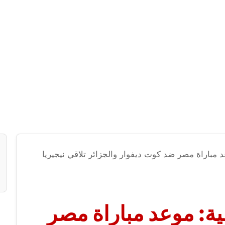
عد مباراة مصر ضد كوت ديفوار والجزائر تلاقي نيجيريا
قية: موعد مباراة مصر