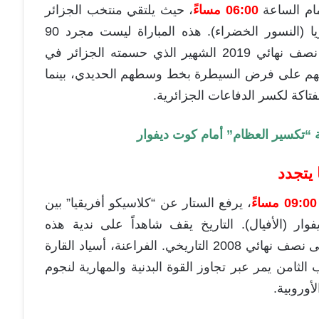
مام الساعة
06:00 مساءً
، حيث يلتقي منتخب الجزائر
(محاربو الصحراء) مع نظيره منتخب نيجيريا (النسور الخضراء). هذه المباراة ليست مجرد 90
دقيقة، بل هي صراع تكتيكي يعيد للأذهان نصف نهائي 2019 الشهير الذي حسمته الجزائر في
عينهم على فرض السيطرة بخط وسطهم الحديدي، بينما
فتاكة لكسر الدفاعات الجزائرية.
ة “تكسير العظام” أمام كوت ديفوار
 يتجدد
09:00 مساءً
، يرفع الستار عن “كلاسيكو أفريقيا” بين
ر (الأفيال). التاريخ يقف شاهداً على ندية هذه
اللقاءات، بدءاً من نهائي 2006 الدرامي وحتى نصف نهائي 2008 التاريخي. الفراعنة، أسياد القارة
لثامن يمر عبر تجاوز القوة البدنية والمهارية لنجوم
أوروبية.