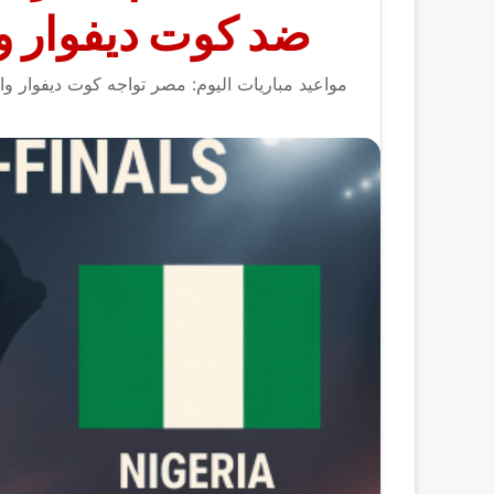
ضد كوت ديفوار وال
مواعيد مباريات اليوم: مصر تواجه كوت ديفوار وال