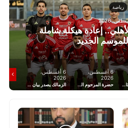
ضة
ي.. إعادة هيكلة شاملة
موسم الجديد
6 أغسطس،
6 أغسطس،
6 أغسطس
2026
2026
2026
تخب مصر لناشئات اليد يودع نصف نهائي بطولة العالم على يد إسبانيا
حضرة المرحوم السعيد!
الزمالك يصدر بيان رسمي يحسم موقفه من بيع خوان بيزيرا
ش
ر
ي