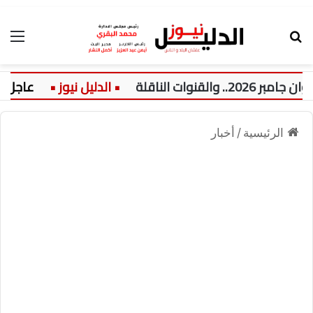
بحث عن
الق
ت الناقلة
عاجل:
الرئيسية
/
أخبار