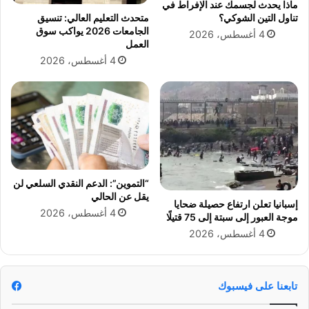
د
ن
ماذا يحدث لجسمك عند الإفراط في
ع
ل
متحدث التعليم العالي: تنسيق
تناول التين الشوكي؟
م
الجامعات 2026 يواكب سوق
ت
4 أغسطس، 2026
العمل
إ
ق
ل
د
4 أغسطس، 2026
ى
ي
1
م
6
ا
0
ل
0
ع
ج
ز
ن
ا
ي
ء
“التموين”: الدعم النقدي السلعي لن
ه
ف
يقل عن الحالي
إسبانيا تعلن ارتفاع حصيلة ضحايا
ي
4 أغسطس، 2026
موجة العبور إلى سبتة إلى 75 قتيلًا
ه
ا
4 أغسطس، 2026
ن
ي
ش
تابعنا على فيسبوك
ا
ك