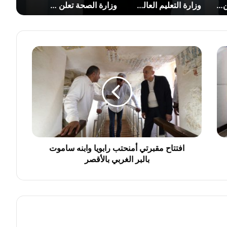
وزارة الداخلية تعلن مواعيد وشروط تقديم حج القرعة لموسم 2027
وزارة التعليم العالي تحسم الجدل حول الحدود الدنيا للقبول بالكليات 2026
وزارة الصحة تعلن خطة شاملة لتأمين المدن الساحلية خلال موسم الصيف
ا
ف
ت
ت
ا
ح
م
ق
ب
ر
افتتاح مقبرتي أمنحتب رابويا وابنه ساموت
ت
بالبر الغربي بالأقصر
ي
أ
م
ن
ح
ت