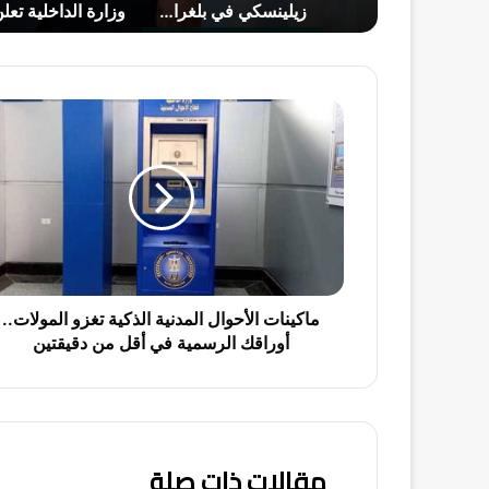
تصعيد عسكري في اليمن واشتعال أزمة مضيق هرمز بعد استهداف ناقلة إماراتية
زيلينسكي في بلغراد: تفاصيل الزيارة الأولى لتعزيز العلاقات مع صربيا
م
ا
ك
ي
ن
ا
ت
ا
ل
أ
ماكينات الأحوال المدنية الذكية تغزو المولات..
ح
أوراقك الرسمية في أقل من دقيقتين
و
ا
ل
ا
ل
مقالات ذات صلة
م