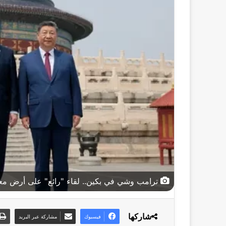
ترامب وشي في بكين.. لقاء "رائع" على أرض معب
شاركها
فيسبوك
مشاركة عبر البريد