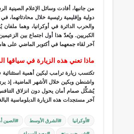
من جانبها، أفادت وسائل الإعلام الصينية ال
دولية وإقليمية رئيسية خلال محادثاتهما، ف
والحرب الدائرة في أوكرانيا، وهما ملفان يُ
الكبريين. ويُعدّ هذا أول اجتماع بين الزعي
آخر لقاء جمعهما في أكتوبر الماضي على هام
ماذا تعني هذه الزيارة في سياقها ال
تكتسب زيارة ترامب لبكين أهمية استثنائية ف
واشنطن وبكين خلال الأشهر الماضية، إذ يرى 
يُشكِّل صمام أمان يحول دون انزلاق التناف
آخر مستجدات هذه الزيارة الدبلوماسية البالغة ا
أوكرانيا
الشرق الأوسط
الصين أم
شي جين بينج
معبد السماء