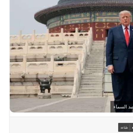
د السماء
طباعة