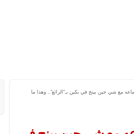
ه مع شي جين بينج في بكين بـ”الرائع”.. وهذا ما
ه مع شي جين بينج في