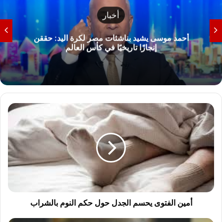
أخبار
أحمد موسى يشيد بناشئات مصر لكرة اليد: حققن
إنجازًا تاريخيًا في كأس العالم
أ
م
ي
ن
ا
ل
ف
ت
و
ى
أمين الفتوى يحسم الجدل حول حكم النوم بالشراب
ي