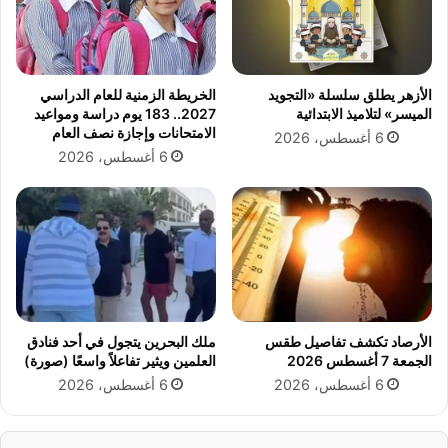
ش
ي
ر
ل
ا
م
ب
«
الأزهر يطلق سلسلة «التجويد
الخريطة الزمنية للعام الدراسي
ب
الميسر» لتلاميذ الابتدائية
2027.. 183 يوم دراسة ومواعيد
ر
الامتحانات وإجازة نصف العام
6 أغسطس، 2026
ش
6 أغسطس، 2026
ا
م
ة
»
م
ع
«
ص
ا
الأرصاد تكشف تفاصيل طقس
ملك البحرين يتجول في أحد فنادق
ح
الجمعة 7 أغسطس 2026
العلمين ويثير تفاعلاً واسعًا (صورة)
ب
6 أغسطس، 2026
6 أغسطس، 2026
ة
ا
ل