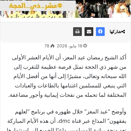
شاركها
16 مايو، 2026
78
أكد الشيخ رمضان عبد المعز، أن الأيام العشر الأولى
من شهر ذي الحجة تمثل فرصة عظيمة للتقرب إلى
الله سبحانه وتعالى، مشيرًا إلى أنها من أفضل الأيام
التي ينبغي للمسلمين اغتنامها بالطاعات والعبادات
المختلفة لما تحمله من نفحات إيمانية وأجور مضاعفة.
وأوضح “عبد المعز” خلال ظهوره في برنامج “لعلهم
يفقهون” المذاع عبر قناة dmc، أن هذه الأيام المباركة
تعد منحة ربانية للمسلمين، داعيًا الجميع إلى استثمارها