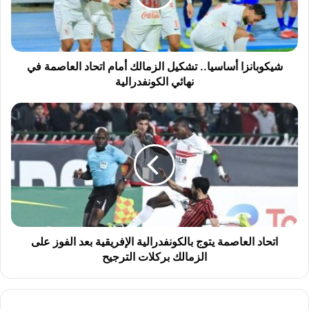
ا
ن
ز
ا
أ
شيكوبانزا أساسيا.. تشكيل الزمالك أمام اتحاد العاصمة في
س
نهائي الكونفدرالية
ا
س
ا
ي
ت
ا
ح
.
ا
.
د
ت
ا
ش
ل
ك
ع
ي
ا
ل
ص
اتحاد العاصمة يتوج بالكونفدرالية الإفريقية بعد الفوز على
ا
م
الزمالك بركلات الترجيح
ل
ة
ز
ي
م
ت