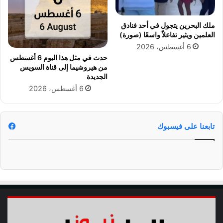
ه
ي
ا
ة
ملك البحرين يتجول في أحد فنادق
ئ
ب
العلمين ويثير تفاعلاً واسعًا (صورة)
ي
ع
6 أغسطس، 2026
ا
د
حدث في مثل هذا اليوم 6 أغسطس
ل
ا
من هيروشيما إلى قناة السويس
ك
ل
الجديدة
و
ف
6 أغسطس، 2026
ن
و
ف
ز
د
ع
ر
ل
تابعنا على فيسبوك
ا
ى
ل
ا
ي
ل
ة
ز
م
ا
ل
ك
ب