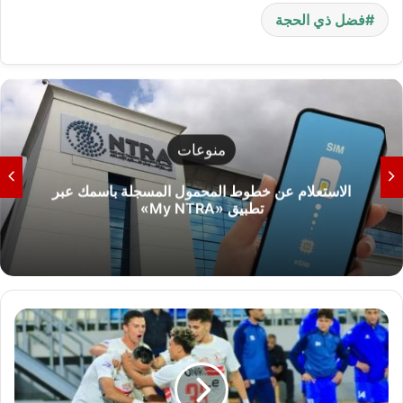
فضل ذي الحجة
منوعات
الاستعلام عن خطوط المحمول المسجلة باسمك عبر
تطبيق «My NTRA»
ش
ي
ك
و
ب