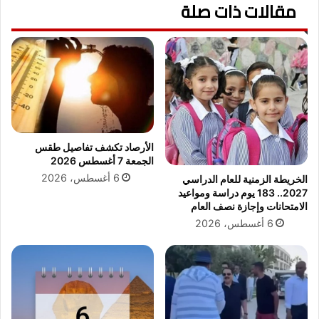
ا
مقالات ذات صلة
و
ل
ج
ك
ب
أ
ا
م
ل
ا
ك
م
و
ا
ن
ت
ف
ح
د
الأرصاد تكشف تفاصيل طقس
ا
ر
الجمعة 7 أغسطس 2026
د
ا
6 أغسطس، 2026
الخريطة الزمنية للعام الدراسي
ا
ل
2027.. 183 يوم دراسة ومواعيد
ل
ي
الامتحانات وإجازة نصف العام
ع
ة
6 أغسطس، 2026
ا
ا
ص
ل
م
إ
ة
ف
ف
ر
ي
ي
ن
ق