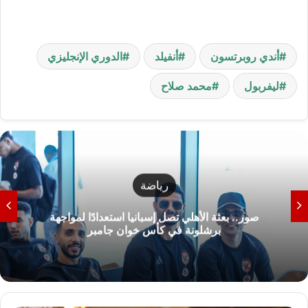
أندي روبرتسون
أنفيلد
الدوري الإنجليزي
ليفربول
محمد صلاح
رياضة
صور.. بعثة الأهلي تصل إسبانيا استعدادًا لمواجهة
برشلونة في كأس خوان جامبر