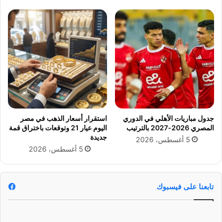
ز
ط
ي
ة
ا
م
ل
ص
أ
ر
ز
ا
ه
ل
ر
ا
ي
ق
و
ت
ا
ص
جدول مباريات الأهلي في الدوري
استقرار أسعار الذهب في مصر
ل
ا
المصري 2026-2027 بالترتيب
اليوم عيار 21 وتوقعات باختراق قمة
ا
د
جديدة
5 أغسطس، 2026
ن
ي
5 أغسطس، 2026
ض
ة
ب
ب
ا
ح
ط
ل
تابعنا على فيسبوك
و
ل
2