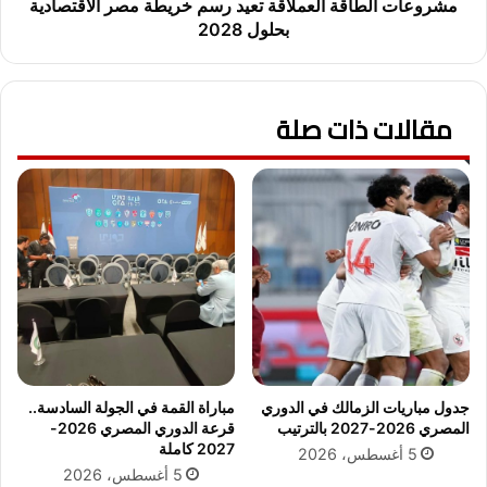
ا
ط
مشروعات الطاقة العملاقة تعيد رسم خريطة مصر الاقتصادية
س
ا
بحلول 2028
م
ق
ة
ة
ل
ا
ل
مقالات ذات صلة
ل
أ
ع
ئ
م
م
ل
ة
ا
:
ق
ا
ة
ل
ت
ا
ع
ل
ي
ت
د
ز
ر
ا
س
جدول مباريات الزمالك في الدوري
مباراة القمة في الجولة السادسة..
م
م
المصري 2026-2027 بالترتيب
قرعة الدوري المصري 2026-
ب
خ
2027 كاملة
5 أغسطس، 2026
ا
ر
5 أغسطس، 2026
ل
ي