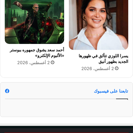
ا
خ
ئ
ا
ي
ط
ة
ر
ع
ث
ل
ا
ى
ن
ا
ي
أحمد سعد يشوق جمهوره ببوستر
ل
أ
«الألبوم الإلكترو»
يسرا اللوزي تتألق في ظهورها
ط
ك
الجديد بظهور أنيق
2 أغسطس، 2026
ر
س
2 أغسطس، 2026
ق
ي
ص
د
ب
ا
ا
ل
تابعنا على فيسبوك
حً
ت
ا
ي
ت
ا
ن
ي
و