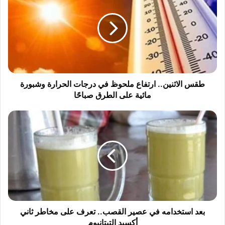
س
ا
ل
ا
ث
ن
ي
ن
طقس الاثنين.. ارتفاع ملحوظ في درجات الحرارة وشبورة
.
مائية على الطرق صباحًا
.
ا
ب
ر
ع
ت
د
ف
ا
ا
س
ع
ت
م
خ
ل
د
ح
ا
و
م
بعد استخدامه في عصير القصب.. تعرف على مخاطر ثاني
ظ
ه
أكسيد التيتانيوم