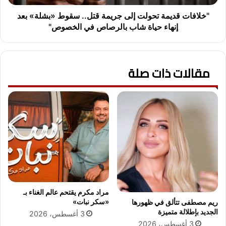
ج
د
ن
ي
"خلافات قديمة تحولت إلى جريمة قتل.. سقوط «بشلة» بعد
و
م
إنهاء حياة شاب بالرصاص في الخصوص"
ب
ة
إ
ت
ي
ح
ر
مقالات ذات صلة
و
ا
ل
ن
ت
إ
ل
ى
ج
ر
ي
م
ة
ق
مراد مكرم يقتحم عالم الغناء بـ
ت
«سكر نبات»
ريم مصطفى تتألق في ظهورها
ل
الجديد بإطلالة متميزة
3 أغسطس، 2026
.
3 أغسطس، 2026