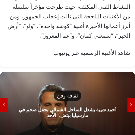
النشاط الفني المكثف، حيث طرحت مؤخراً سلسلة
من الأغنيات الناجحة التي نالت إعجاب الجمهور، ومن
أبرز أعمالها الأخيرة أغنية “كوشه واحده”، “واو”، “أرض
الخير”، “سمعني كمان”، و”عم المغرور”.
شاهد الأغنية الرسمية عبر يوتيوب
ثقافة وفن
أحمد شيبة يشعل الساحل الشمالي بحفل ضخم في
مارسيليا بيتش.. الأحد