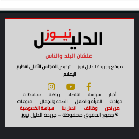
ة
ش
ا
ب
ب
ا
ل
ر
ص
ا
موقع وجريدة الدليل نيوز — ترخيص
المجلس الأعلى لتنظيم
ص
الإعلام
ف
ي
ا
أخبار
سياسة
اقتصاد
رياضة
محافظات
ل
حوادث
المرأة والطفل
الصحة والجمال
منوعات
خ
من نحن
وظائف
اتصل بنا
سياسة الخصوصية
ص
©
جميع الحقوق محفوظة – جريدة الدليل نيوز.
و
ص
"