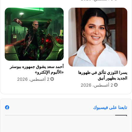
.
س
ق
و
ط
«
ب
ش
ل
ة
»
أحمد سعد يشوق جمهوره ببوستر
ب
«الألبوم الإلكترو»
يسرا اللوزي تتألق في ظهورها
ع
الجديد بظهور أنيق
2 أغسطس، 2026
د
2 أغسطس، 2026
إ
ن
ه
ا
تابعنا على فيسبوك
ء
ح
ي
ا