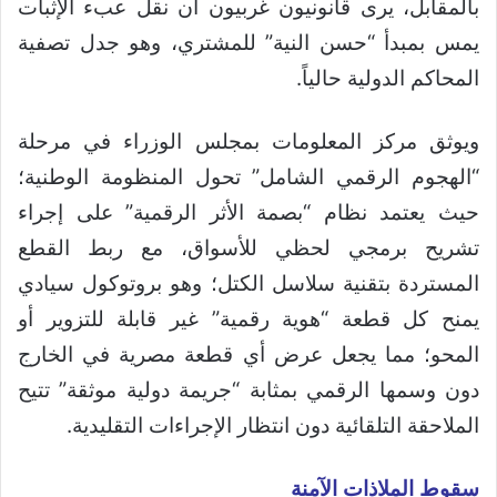
بالمقابل، يرى قانونيون غربيون أن نقل عبء الإثبات
يمس بمبدأ “حسن النية” للمشتري، وهو جدل تصفية
المحاكم الدولية حالياً.
ويوثق مركز المعلومات بمجلس الوزراء في مرحلة
“الهجوم الرقمي الشامل” تحول المنظومة الوطنية؛
حيث يعتمد نظام “بصمة الأثر الرقمية” على إجراء
تشريح برمجي لحظي للأسواق، مع ربط القطع
المستردة بتقنية سلاسل الكتل؛ وهو بروتوكول سيادي
يمنح كل قطعة “هوية رقمية” غير قابلة للتزوير أو
المحو؛ مما يجعل عرض أي قطعة مصرية في الخارج
دون وسمها الرقمي بمثابة “جريمة دولية موثقة” تتيح
الملاحقة التلقائية دون انتظار الإجراءات التقليدية.
سقوط الملاذات الآمنة