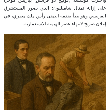
وأُجبرت مؤسسة (كوليج دو فرانس) بباريس مؤخراً
على إزالة تمثال شامبليون؛ الذي يصور المستشرق
الفرنسي وهو يطأ بقدمه اليمنى رأس ملك مصري، في
إعلان صريح لانتهاء عصر الهيمنة الاستعمارية.