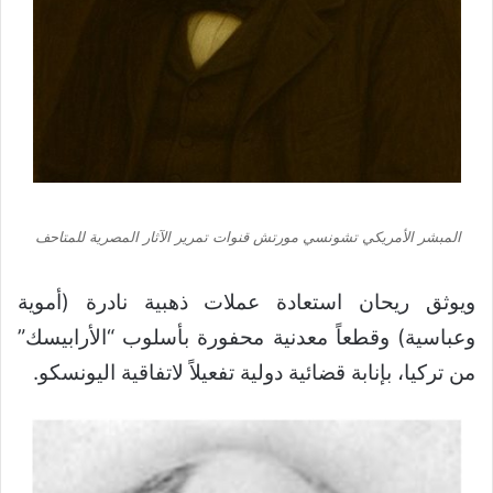
المبشر الأمريكي تشونسي مورتش قنوات تمرير الآثار المصرية للمتاحف
ويوثق ريحان استعادة عملات ذهبية نادرة (أموية
وعباسية) وقطعاً معدنية محفورة بأسلوب “الأرابيسك”
من تركيا، بإنابة قضائية دولية تفعيلاً لاتفاقية اليونسكو.