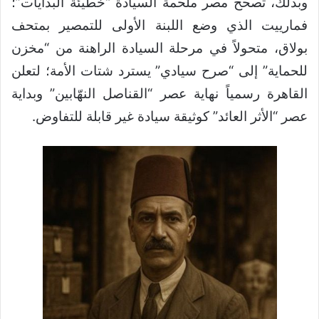
وبذلك، تصحح مصر ملحمة السيادة “خطيئة البدايات”؛
فمارييت الذي وضع اللبنة الأولى للتمصير بمتحف
بولاق، متحولاً في مرحلة السيادة الراهنة من “مخزن
للحماية” إلى “صرح سيادي” يسترد شتات الأمة؛ لتعلن
القاهرة رسمياً نهاية عصر “القناصل النهّابين” وبداية
عصر “الأثر العائد” كوثيقة سيادة غير قابلة للتفاوض.