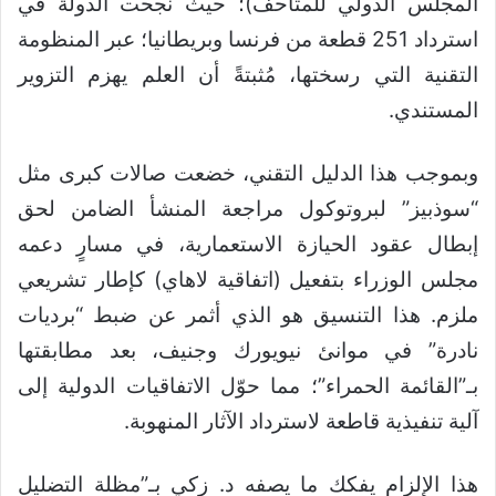
المجلس الدولي للمتاحف)؛ حيث نجحت الدولة في
استرداد 251 قطعة من فرنسا وبريطانيا؛ عبر المنظومة
التقنية التي رسختها، مُثبتةً أن العلم يهزم التزوير
المستندي.
وبموجب هذا الدليل التقني، خضعت صالات كبرى مثل
“سوذبيز” لبروتوكول مراجعة المنشأ الضامن لحق
إبطال عقود الحيازة الاستعمارية، في مسارٍ دعمه
مجلس الوزراء بتفعيل (اتفاقية لاهاي) كإطار تشريعي
ملزم. هذا التنسيق هو الذي أثمر عن ضبط “برديات
نادرة” في موانئ نيويورك وجنيف، بعد مطابقتها
بـ”القائمة الحمراء”؛ مما حوّل الاتفاقيات الدولية إلى
آلية تنفيذية قاطعة لاسترداد الآثار المنهوبة.
هذا الإلزام يفكك ما يصفه د. زكي بـ”مظلة التضليل