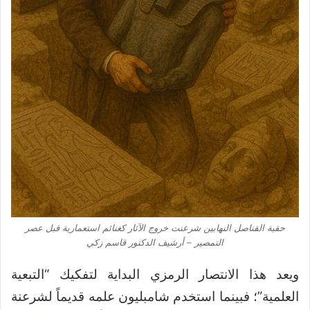
حقبة القناصل النهابين شرعنت خروج الآثار كغنائم استعمارية قبل عصر
التمصير – أرشيف الدكتور قاسم زكي
ويعد هذا الانتصار الرمزي البداية لتفكيك “التبعية
العلمية”؛ فبينما استخدم شامبليون علمه قديماً لشرعنة