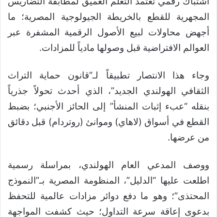
اشتباك رقمي تعتمد التعلم العميق لمطابقة التضاريس
المجهرية للقطع بالخريطة الجيولوجية المصرية؛ ما
أجهض محاولات لبيع الأصول الرقمية المشفرة عبر
العوالم الافتراضية قبل وصولها مادياً للمزادات.
وجاء هذا الانتصار تطبيقاً لـ”قانون حماية التراث
الثقافي الهولندي الجديد”، الذي أحدث تحولاً جذرياً
بنقله “عبء إثبات المنشأ” إلى الحائز الأجنبي؛ بضبط
القطع في أسواق (لاهاي) وموانئ (روتردام) قبل دقائق
من عرضها.
ووصف المدعي العام الهولندي، بمراسلة رسمية
اطلعت عليها “الدليل”، المنظومة المصرية بـ”النموذج
المحتذى”؛ وهو ما دفع دوائر مزادات عالمية للتحفظ
بدعوى إعاقة سرعة التداول؛ حيث كشفت المواجهة