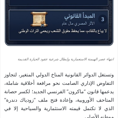
انتهاء عصر الهيمنة الاستعمارية وإبطال شرعية عقود الحيازة القديمة
وتستغل الدوائر القانونية المناخ الدولي المتغير، لتجاوز
التفاوض الإداري الصامت نحو مرافعة أخلاقية شاملة،
يدعمها قانون “ماكرون” الفرنسي الجديد؛ لكسر حصانة
المتاحف الأوروبية، وإعادة فتح ملف “زودياك دندرة”
الذي لا تكتمل قيمته الاستثمارية والسياحية إلا في
موطنه الأصلي.