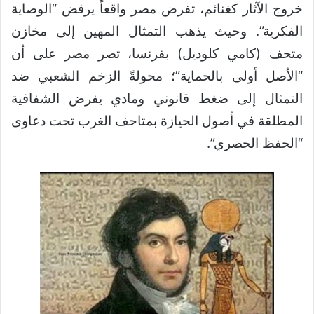
خروج الآثار كغنائم، تفرض مصر واقعاً يرفض “الوصاية
الفكرية”. وحيث يذهب التمثال المهين إلى مخازن
متحف (كامي كلوديل) بفرنسا، تصر مصر على أن
“الأصل أولى بالحماية”؛ محولةً الزخم الشعبي ضد
التمثال إلى ضغط قانوني ومادي يفرض الشفافية
المطلقة في أصول الحيازة بمتاحف الغرب تحت دعاوى
“الحفظ الحصري”.