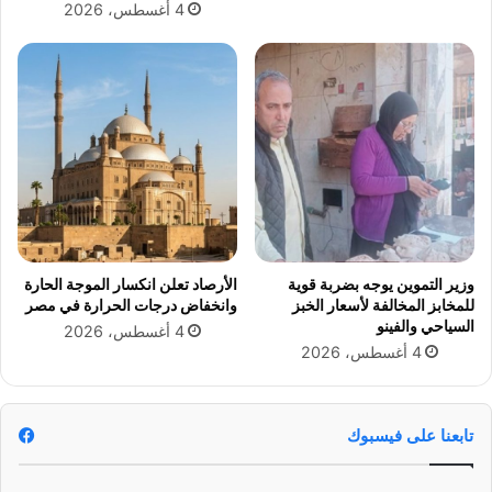
4 أغسطس، 2026
ب
و
م
ل
ع
ة
ع
ن
م
ي
ر
ل
و
ل
م
ي
ص
ك
ط
ر
ف
ي
ى
م
وزير التموين يوجه بضربة قوية
الأرصاد تعلن انكسار الموجة الحارة
و
للمخابز المخالفة لأسعار الخبز
وانخفاض درجات الحرارة في مصر
أ
السياحي والفينو
4 أغسطس، 2026
م
4 أغسطس، 2026
ي
ر
ا
ل
تابعنا على فيسبوك
م
ص