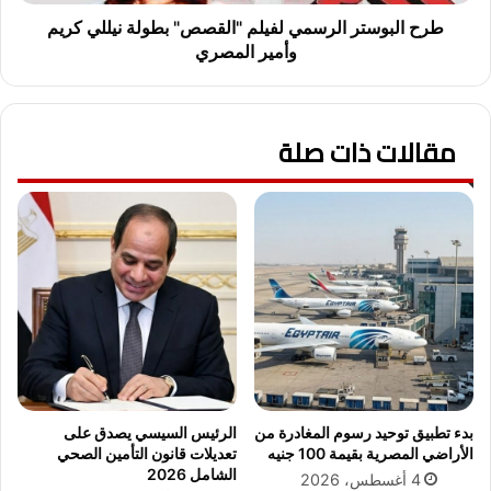
ل
ت
ب
ر
طرح البوستر الرسمي لفيلم "القصص" بطولة نيللي كريم
و
ا
وأمير المصري
م
ل
ه
ر
ا
س
ل
مقالات ذات صلة
م
ج
ي
د
ل
ي
ف
د
ي
.
ل
.
م
ت
"
ع
ا
ا
ل
و
ق
ن
ص
م
ص
بدء تطبيق توحيد رسوم المغادرة من
الرئيس السيسي يصدق على
ر
"
الأراضي المصرية بقيمة 100 جنيه
تعديلات قانون التأمين الصحي
ت
ب
الشامل 2026
4 أغسطس، 2026
ق
ط