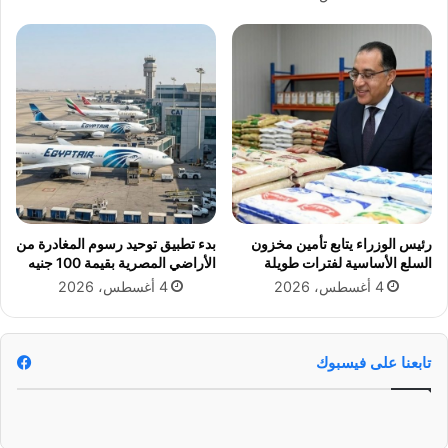
ن
ت
ا
ي
ل
و
س
ن
ل
ي
ع
و
ا
2
ل
0
أ
2
س
6
ا
ل
رئيس الوزراء يتابع تأمين مخزون
بدء تطبيق توحيد رسوم المغادرة من
س
ـ
السلع الأساسية لفترات طويلة
الأراضي المصرية بقيمة 100 جنيه
ي
5
4 أغسطس، 2026
4 أغسطس، 2026
ة
.
و
5
ت
م
ع
ل
تابعنا على فيسبوك
ز
ي
ي
و
ز
ن
ا
م