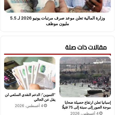
د
ل
و
م
ر
ا
ا
ل
وزارة المالية تعلن موعد صرف مرتبات يونيو 2026 لـ 5.5
ل
ي
مليون موظف
ش
ة
ر
ت
ك
ع
ة
مقالات ذات صلة
ل
ا
ن
ل
م
ق
و
ا
ع
ب
د
ض
ص
ة
ر
ف
ف
ي
م
“التموين”: الدعم النقدي السلعي لن
ت
ر
يقل عن الحالي
إسبانيا تعلن ارتفاع حصيلة ضحايا
أ
ت
4 أغسطس، 2026
موجة العبور إلى سبتة إلى 75 قتيلًا
م
ب
4 أغسطس، 2026
ي
ا