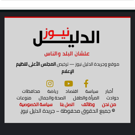
ل
و
أ
ظ
م
ف
ن
ا
ل
غ
ذ
ا
ئ
موقع وجريدة الدليل نيوز — ترخيص
المجلس الأعلى لتنظيم
ي
الإعلام
أخبار
سياسة
اقتصاد
رياضة
محافظات
حوادث
المرأة والطفل
الصحة والجمال
منوعات
من نحن
وظائف
اتصل بنا
سياسة الخصوصية
©
جميع الحقوق محفوظة – جريدة الدليل نيوز.