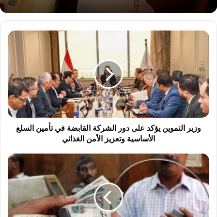
و
ز
ي
ر
ا
ل
ت
م
و
ي
وزير التموين يؤكد على دور الشركة القابضة في تأمين السلع
ن
الأساسية وتعزيز الأمن الغذائي
ي
ؤ
و
ك
ز
د
ا
ع
ر
ل
ة
ى
ا