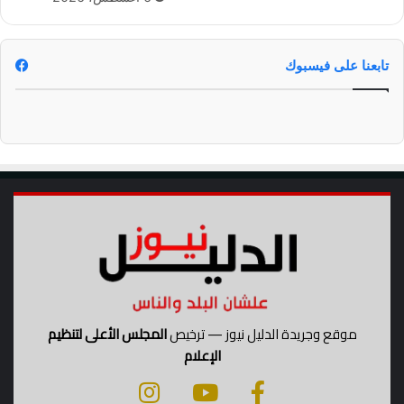
ل
ؤ
خ
ك
د
د
م
م
تابعنا على فيسبوك
ا
ك
ت
ا
ن
ت
ه
ا
ل
ا
ق
ت
ص
ا
د
ي
موقع وجريدة الدليل نيوز — ترخيص
المجلس الأعلى لتنظيم
ة
الإعلام