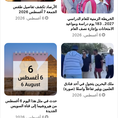
ر
ق
الأرصاد تكشف تفاصيل طقس
ي
ي
الجمعة 7 أغسطس 2026
ة
رً
6 أغسطس، 2026
الخريطة الزمنية للعام الدراسي
ل
ا
2027.. 183 يوم دراسة ومواعيد
ر
.
الامتحانات وإجازة نصف العام
ف
.
6 أغسطس، 2026
ع
و
ا
ا
ل
ل
ك
س
ف
ي
ا
ر
ء
ة
ة
ا
و
ل
ملك البحرين يتجول في أحد فنادق
ت
ن
العلمين ويثير تفاعلاً واسعًا (صورة)
ح
ب
6 أغسطس، 2026
س
و
حدث في مثل هذا اليوم 6 أغسطس
ي
ي
من هيروشيما إلى قناة السويس
ن
ة
الجديدة
ا
ت
6 أغسطس، 2026