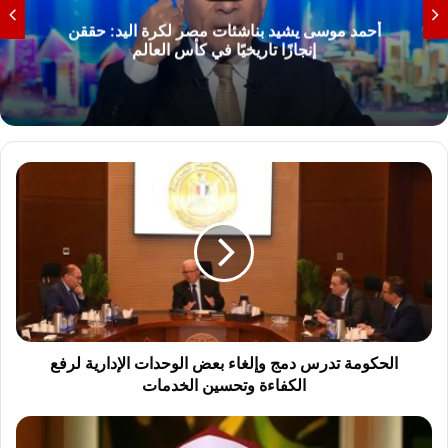
حمد موسى يشيد بناشئات مصر لكرة اليد: حققن
ال
إنجازًا تاريخيًا في كأس العالم
ا
ل
ح
ك
و
م
ة
ت
د
ر
الحكومة تدرس دمج وإلغاء بعض الوحدات الإدارية لرفع
س
الكفاءة وتحسين الخدمات
د
م
خ
ج
ا