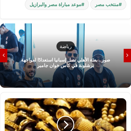
منتخب مصر
موعد مباراة مصر والبرازيل
رياضة
صور.. بعثة الأهلي تصل إسبانيا استعدادًا لمواجهة
برشلونة في كأس خوان جامبر
أ
س
ع
ا
ر