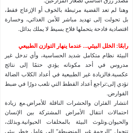
مصدر رزق أساسي لصغار المزارعين.
وهنا لم تعد القضية مرتبطة بالخوف أو الإزعاج فقط،
بل تحولت إلى تهديد مباشر للأمن الغذائي، وخسارة
اقتصادية فادحة يتحملها فلاح بسيط لا يملك بدائل.
رابعًا: الخلل البيئي… عندما ينهار التوازن الطبيعي
البيئة نظام متكامل شديد الحساسية، وأي تدخل غير
مدروس في أحد مكوناته يؤدي حتمًا إلى نتائج
عكسية.فالزيادة غير الطبيعية في أعداد الكلاب الضالة
تؤدي إلى:تراجع أعداد القطط التي تلعب دورًا في ضبط
القوارض.
انتشار الفئران والحشرات الناقلة للأمراض.مع زيادة
احتمالات انتقال الأمراض المشتركة بين الإنسان
والحيوان.وتلوث البيئة بالمخلفات الحيوانية.وبذلك،
تتحول “الرحمة غير المنضبطة” إلى عامل خطر بيئي