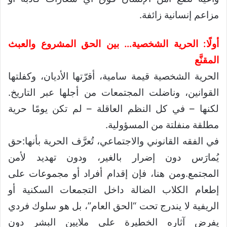
مزاعم إنسانية زائفة.
أولًا: الحرية الشخصية… بين الحق المشروع والعبث
المقنَّع
الحرية الشخصية قيمة سامية، أقرّتها الأديان، وكفلتها
القوانين، وناضلت المجتمعات من أجلها عبر التاريخ.
لكنها – في كل النظم العاقلة – لم تكن يومًا حرية
مطلقة منفلتة من المسؤولية.
في الفقه القانوني والاجتماعي، تُعرَّف الحرية بأنها:حق
يُمارَس دون إضرار بالغير، ودون تهديد لأمن
المجتمع.ومن هنا، فإن إقدام أفراد أو مجموعات على
إطعام الكلاب الضالة داخل التجمعات السكنية أو
الريفية لا يندرج تحت “الحق العام”، بل هو سلوك فردي
يفرض آثاره الخطيرة على ملايين البشر دون