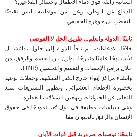
إنسانية زائفة فوق دماء الأطفال وخسائر الفلاحين؟
الدفاع عن الوطن، وعن أمن مواطنيه، ليس نقيضًا
للتحضر، بل جوهره الحقيقي.
ثامنًا: الدولة والعلم… طريق الحل لا الفوضى
خلافًا للادعاءات، لم تلجأ الدولة إلى حلول بدائية، بل
تبنّت نهجًا علميًا متدرجًا، يوازن بين الحسم والرفق، من
خلال:برامج الإمساك والتعقيم والتحصين (TNR).
وإنشاء مراكز إيواء خارج الكتل السكنية. وحملات توعية
بخطورة الإطعام العشوائي. وتطوير التشريعات لمنع
التخلي عن الحيوانات وتهجين السلالات الخطرة.
وهي سياسات مطبقة في دول تُعد نموذجًا في حقوق
الإنسان والرفق بالحيوان معًا.
تاسعًا: توصيات ضرورية قبل فوات الأوان