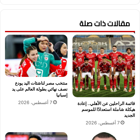
ج
إ
ن
ي
ي
ه
ه
مقالات ذات صلة
ا
ل
ب
ا
ت
ي
و
و
ف
ف
ي
ر
ق
ح
ي
ي
ش
ا
ع
منتخب مصر لناشئات اليد يودع
ة
ل
نصف نهائي بطولة العالم على يد
ك
م
إسبانيا
ر
ه
7 أغسطس، 2026
قائمة الراحلين عن الأهلي.. إعادة
ي
ر
هيكلة شاملة استعدادًا للموسم
م
ج
الجديد
ة
ا
7 أغسطس، 2026
ن
O
C