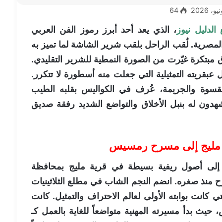
64
الدليل نيوز
، الذي يعد أحد أبرز رموز الفن العربي
لمصرية. لُقب الراحل بلقب شرير الشاشة لما تميز به
مبتكرة غيّرت من الصورة النمطية للشرير التقليدي.
قريته التمثيلية التي جعلت منه أسطورة لا تتكرر.
لقسوة والجريمة، عُرف في الكواليس بقلبه الطيب
شهدون له بنبل الأخلاق والتواضع الشديد رفقة صديق
ن مليج إلى مسرح رمسيس
ود إلى أصول ريفية بسيطة في قرية مليج بمحافظة
منذ صغره. انضم النجم الشاب في مطلع الثلاثينيات
ي كانت بوابته الأولى لعالم الاحتراف والتمثيل. كانت
يث بدأ مسيرته المهنية متواضعاً للغاية بالعمل كـ