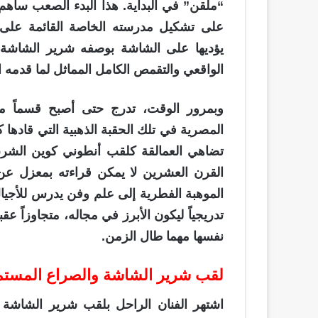
“ملقن” في البداية. هذا البدء الصعب ساهم
على تشكيل مدرسته الخاصة القائمة على 
يؤديها على الشاشة بوصفه شرير الشاشة 
الواقعي والتقمص الكامل المماثل لما قدمه ا
وبمرور الوقت، تدرج حتى أصبح قسماً مشتر
المصرية في تلك الحقبة الذهبية التي قادها 
تضاهي العمالقة كلقب أنطوني كوين الشرق.
القرن العشرين لا يمكن قراءته بمعزل عن 
الموهبة الفطرية إلى علم وفن يدرس للأجيال ا
تدريجياً ليكون الأبرز في مجاله، متجاوزاً عق
نفسها مهما طال الزمن.
لقب شرير الشاشة والصراع المستم
اشتهر الفنان الراحل بلقب شرير الشاشة ال