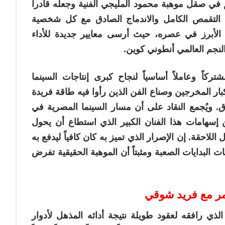
 في صقل موهبة محمود المليجي الفنية وجعله قادراً
التقمص الكامل والاندماج الصادق مع كل شخصية
الأبرز في عصره، حيث أرسى معايير جديدة للأداء
لنجم العالمي أنطوني كوين.
كاً وعاملاً أساسياً لنجاح كبرى إنتاجات السينما
كبار المخرجين وصناع الفن الذين رأوا فيه طاقة فريدة
 ويُجمع النقاد على أن مسار السينما المصرية في
إسهامات هذا الفنان الكبير الذي استطاع أن يحول
للاحقة. إن الإصرار الذي تميز به كان كافياً ليدفع به
بات البدايات الصعبة ومثبتاً أن الموهبة الحقيقية تفرض
ر مع فريد شوقي
ذي رافقه لعقود طويلة نتيجة أدائه المذهل لأدوار