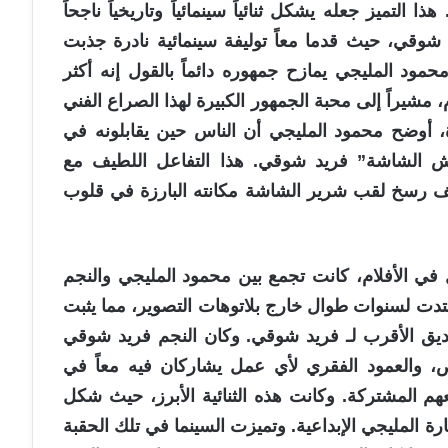
التميز جعله يشكل ثنائياً سينمائياً وتاريخياً ناجحاً
 شوقي، حيث قدما معاً توليفة سينمائية نادرة جذبت
مود المليجي يمازح جمهوره دائماً بالقول إنه أكثر
مشيراً إلى محبة الجمهور الكبيرة لهذا الصراع الفني
درة، أوضح محمود المليجي أن الناس حين يقابلونه في
حش الشاشة” فريد شوقي. هذا التفاعل اللطيف مع
يف رسخ لقب شرير الشاشة مكانته البارزة في قلوب
في الأفلام، كانت تجمع بين محمود المليجي والنجم
دت لسنوات طوال خارج بلاتوهات التصوير، مما يثبت
ديق الأقرب لـ فريد شوقي. وكان النجم فريد شوقي
، والعمود الفقري لأي عمل يشاركان فيه معاً في
هم المشتركة. وكانت هذه الثنائية الأبرز، حيث شكل
رة المليجي الإبداعية. وتميزت السينما في تلك الحقبة