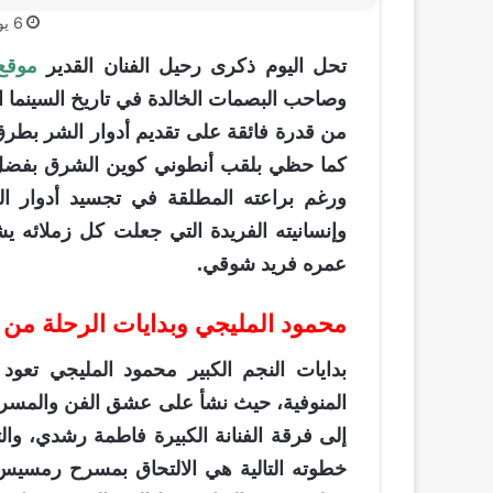
6 يونيو، 2026
تحل اليوم ذكرى رحيل الفنان القدير
موقع 
وصاحب البصمات الخالدة في تاريخ السينما ا
من قدرة فائقة على تقديم أدوار الشر بطرق 
كما حظي بلقب أنطوني كوين الشرق بفضل عب
ورغم براعته المطلقة في تجسيد أدوار ا
وإنسانيته الفريدة التي جعلت كل زملائه ي
عمره فريد شوقي.
محمود المليجي وبدايات الرحلة م
بدايات النجم الكبير محمود المليجي تع
المنوفية، حيث نشأ على عشق الفن والمسرح 
إلى فرقة الفنانة الكبيرة فاطمة رشدي، والت
خطوته التالية هي الالتحاق بمسرح رمسيس، ح