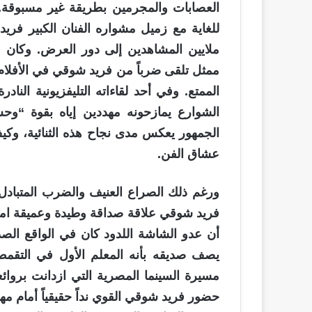
العصابات والمجرمين بطريقة غير مسبوقة. هذا 
للغاية مع زميل مشواره الفنان الكبير فريد
ملايين المشاهدين إلى دور العرض. وكان مح
ممثل تلقى ضرباً من فريد شوقي في الأفلام، 
الممتع. وفي أحد لقاءاته التليفزيونية النا
الشوارع يمازحونه مهددين إياه بقوة “و
الجمهور يعكس مدى نجاح هذه الثنائية، وك
عشاق الفن.
ورغم ذلك الصراع العنيف والضرب المتبادل 
فريد شوقي علاقة صداقة وطيدة وعميقة امت
أن عدو الشاشة اللدود كان في الواقع الص
يصف صديقه بأنه المعلم الأول في التقمص
مسيرة السينما المصرية التي ازدانت بروائع
حضور فريد شوقي القوي نداً حقيقياً أمام مها