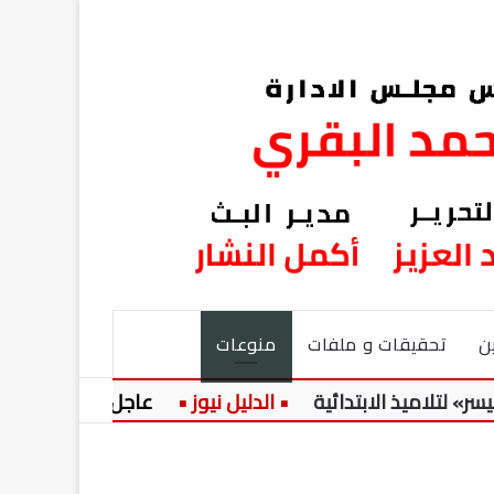
ن
تحقيقات و ملفات
منوعات
اميذ الابتدائية
عاجل:
حضرة المرحو