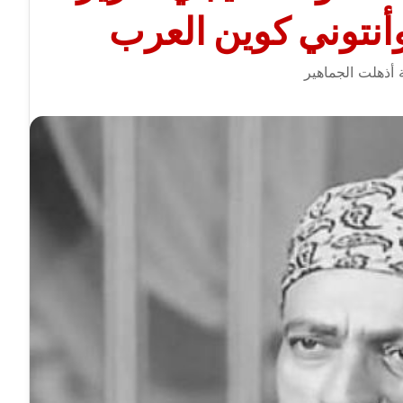
أنتوني كوين العرب
ة أذهلت الجماهير