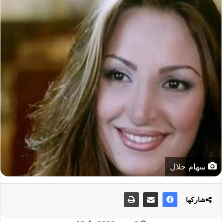
سهام جلال
شاركها