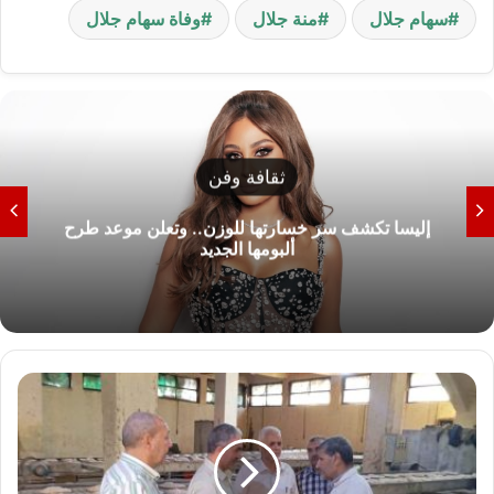
سهام جلال
منة جلال
وفاة سهام جلال
ثقافة وفن
إليسا تكشف سر خسارتها للوزن.. وتعلن موعد طرح
ألبومها الجديد
ح
م
ل
ة
ت