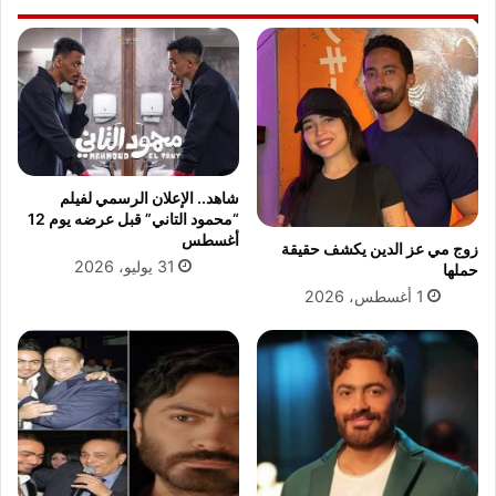
ش
ط
ه
م
ا
خ
د
ا
ة
ل
ا
ف
ل
ا
إ
ت
ع
شاهد.. الإعلان الرسمي لفيلم
ف
د
“محمود التاني” قبل عرضه يوم 12
ي
ا
أغسطس
زوج مي عز الدين يكشف حقيقة
ا
د
31 يوليو، 2026
حملها
ل
ي
1 أغسطس، 2026
م
ة
ط
2
ا
0
ح
2
ن
6
و
ب
ا
ا
ل
ل
م
ج