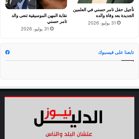
خ
ي
تأجيل حفل تامر حسني في العلمين
ا
ز
الجديدة بعد وفاة والده
نقابة المهن الموسيقية تنعى والد
ب
ة
تامر حسني
31 يوليو، 2026
ز
31 يوليو، 2026
ا
ل
ب
ل
تابعنا على فيسبوك
د
ي
ة