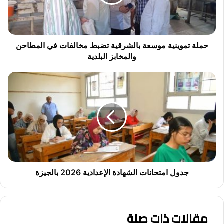
م
و
ي
ن
ي
حملة تموينية موسعة بالشرقية تضبط مخالفات في المطاحن
ة
والمخابز البلدية
م
و
ج
س
د
ع
و
ة
ل
ب
ا
ا
م
ل
ت
ش
ح
ر
ا
ق
ن
جدول امتحانات الشهادة الإعدادية 2026 بالجيزة
ي
ا
ة
ت
ت
ا
ض
مقالات ذات صلة
ل
ب