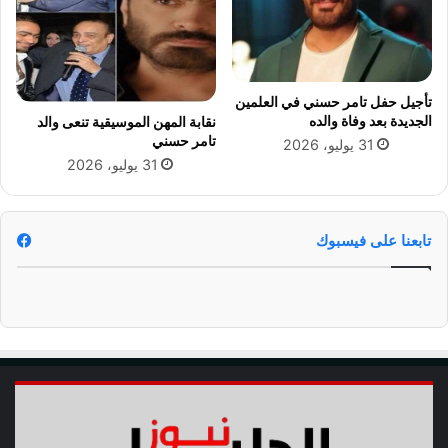
ي
ة
م
ا
ي
ل
ت
م
غ
تأجيل حفل تامر حسني في العلمين
و
م
الجديدة بعد وفاة والده
نقابة المهن الموسيقية تنعى والد
ق
ر
تامر حسني
31 يوليو، 2026
و
31 يوليو، 2026
ف
ة
تابعنا على فيسبوك