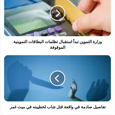
ا
ر
ة
ا
ل
ت
م
و
وزارة التموين تبدأ استقبال تظلمات البطاقات التموينية
ي
الموقوفة
ن
ت
ت
ب
ف
د
ا
أ
ص
ا
ي
س
ل
ت
ص
ق
ا
ب
د
ا
م
تفاصيل صادمة في واقعة قتل شاب لخطيبته في ميت غمر
ل
ة