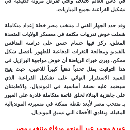
في كأس العالم 2026، والتي تفرض مرونة تكتيكية في
تشكيل الفراعنة بجميع المباريات.
وقد حدد الجهاز الفني لـ منتخب مصر خطة إعداد متكاملة
شملت خوض تدريبات مكثفة في معسكر الولايات المتحدة
المغلق، ركز فيها حسام حسن على دراسة المنافس
بالفيديو ومعالجة الثغرات الدفاعية للظهور بأفضل شكل
ممكن. ويرى خبراء الرياضة أن خوض مواجهة البرازيل في
هذا التوقيت يمثل تحدياً ذهنياً كبيراً للاعبين، حيث يتيح
للعميد الاستقرار النهائي على تشكيل الفراعنة الذي
سيعتمد عليه بصفة أساسية في المونديال، والاطمئنان
على جاهزية البدلاء لخلق قائمة متكاملة قادرة على العبور
بـ منتخب مصر لأبعد نقطة ممكنة في مسيرته المونديالية
المقبلة، وتفادي الأخطاء التي تسبق المونديال.
عودة محمد عبد المنعم ودفاع منتخب مصر