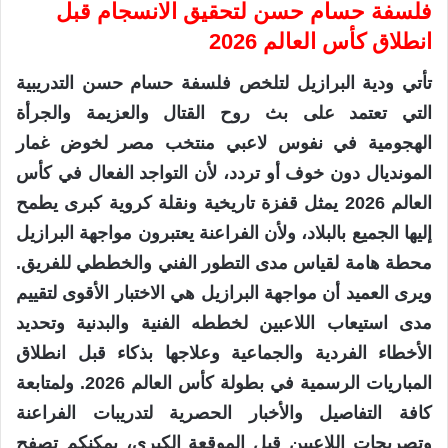
فلسفة حسام حسن لتحقيق الانسجام قبل
انطلاق كأس العالم 2026
تأتي ودية البرازيل لتلخص فلسفة حسام حسن التدريبية
التي تعتمد على بث روح القتال والعزيمة والجرأة
الهجومية في نفوس لاعبي منتخب مصر لخوض غمار
المونديال دون خوف أو تردد، لأن التواجد الفعال في كأس
العالم 2026 يمثل قفزة تاريخية ونقلة كروية كبرى يطمح
إليها الجميع بالبلاد، ولأن الفراعنة يعتبرون مواجهة البرازيل
محطة هامة لقياس مدى التطور الفني والخططي للفريق.
ويرى العميد أن مواجهة البرازيل هي الاختبار الأقوى لتقييم
مدى استيعاب اللاعبين لخططه الفنية والبدنية وتحديد
الأخطاء الفردية والجماعية وعلاجها بذكاء قبل انطلاق
المباريات الرسمية في بطولة كأس العالم 2026. ولمتابعة
كافة التفاصيل والأخبار الحصرية لتدريبات الفراعنة
وتصريحات اللاعبين قبل الموقعة الكبرى، يمكنكم تصفح