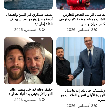
ح
ا
ن
تفاصيل الراتب الضخم للحارس
تصعيد عسكري في اليمن واشتعال
ا
الشاب وموعد موقعة كامب نو في
أزمة مضيق هرمز بعد استهداف
ت
كأس خوان جامبر
ناقلة إماراتية
ا
8 أغسطس، 2026
8 أغسطس، 2026
ل
ش
ه
ا
د
ة
ا
ل
إ
ع
د
ا
حقيقة وفاة خورخي ميسي والد
زيلينسكي في بلغراد: تفاصيل
د
النجم الأرجنتيني بعد أنباء متداولة
الزيارة الأولى لتعزيز العلاقات مع
ي
8 أغسطس، 2026
صربيا
ة
8 أغسطس، 2026
2