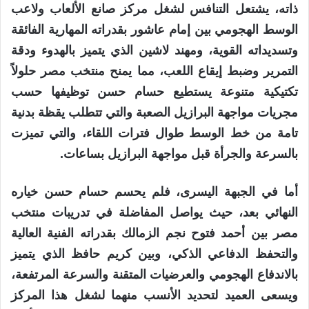
ذاته، يشتعل التنافس لشغل مركز صانع الألعاب ولاعب
الوسط الهجومي بين إمام عاشور بقدراته المهارية الفائقة
وتسديداته القوية، ومهند لاشين الذي يتميز بالهدوء ودقة
التمرير وضبط إيقاع اللعب، مما يمنح منتخب مصر حلولاً
تكتيكية متنوعة يستطيع حسام حسن توظيفها حسب
مجريات مواجهة البرازيل الصعبة والتي تتطلب يقظة بدنية
تامة من خط الوسط طوال فترات اللقاء، والتي تميزت
بالسرعة والجرأة قبل مواجهة البرازيل بساعات.
أما في الجبهة اليسرى، فلم يحسم حسام حسن خياره
النهائي بعد، حيث يواصل المفاضلة في تدريبات منتخب
مصر بين أحمد فتوح نجم الزمالك بقدراته الفنية العالية
والتحفظ الدفاعي الذكي، وبين كريم حافظ الذي يتميز
بالاندفاع الهجومي والعرضيات المتقنة والسرعة المرتفعة،
ويسعى العميد لتحديد الأنسب منهما لشغل هذا المركز