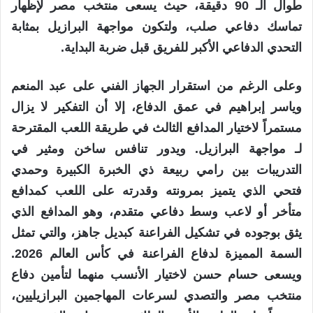
طوال الـ 90 دقيقة، حيث يسعى منتخب مصر لإظهار
تماسك دفاعي صلب، ولتكون مواجهة البرازيل بمثابة
التحدي الدفاعي الأكبر للفريق قبل ضربة البداية.
وعلى الرغم من استقرار الجهاز الفني على عبد المنعم
وياسر إبراهيم في عمق الدفاع، إلا أن التفكير لا يزال
مستمراً لاختيار المدافع الثالث في طريقة اللعب المقترحة
لـ مواجهة البرازيل. ويدور تنافس ساخن ومثير في
التدريبات بين رامي ربيعة ذي الخبرة الكبيرة وحمدي
فتحي الذي يتميز بمرونته وقدرته على اللعب كمدافع
متأخر أو لاعب وسط دفاعي متقدم، وهو المدافع الذي
يثق بوجوده في تشكيل الفراعنة كبديل جاهز، والتي تمثل
السمة المميزة لدفاع الفراعنة في كأس العالم 2026.
ويسعى حسام حسن لاختيار الأنسب منهما لتأمين دفاع
منتخب مصر والتصدي لسرعات المهاجمين البرازيليين،