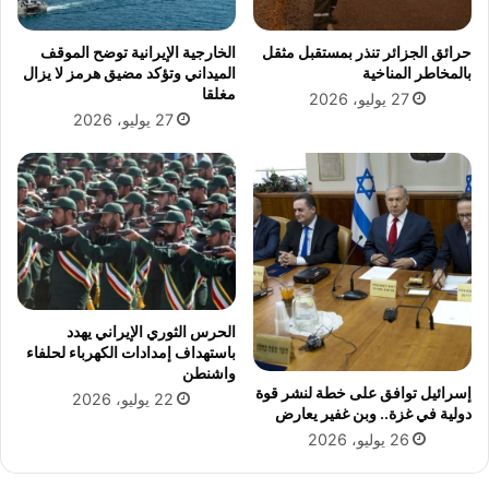
ة
ك
ا
ي
حرائق الجزائر تنذر بمستقبل مثقل
الخارجية الإيرانية توضح الموقف
ل
ف
بالمخاطر المناخية
الميداني وتؤكد مضيق هرمز لا يزال
أ
ن
مغلقا
27 يوليو، 2026
ح
ص
27 يوليو، 2026
د
ن
ع
ع
ب
ح
ر
ي
م
ا
ص
ة
ر
ت
ا
ج
ل
م
ر
الحرس الثوري الإيراني يهدد
ع
باستهداف إمدادات الكهرباء لحلفاء
ق
ب
واشنطن
م
ي
إسرائيل توافق على خطة لنشر قوة
ي
22 يوليو، 2026
ن
دولية في غزة.. وبن غفير يعارض
ة
ا
26 يوليو، 2026
ل
د