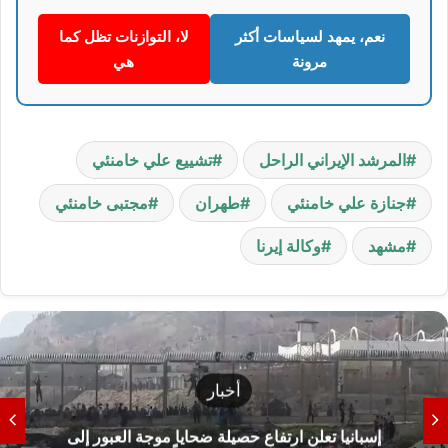
نعم، يمهد لسياسات أكثر
لا، التوازنات تظل كما
مرونة
هي
المرشد الإيراني الراحل
تشييع علي خامنئي
جنازة علي خامنئي
طهران
مجتبى خامنئي
مشهد
وكالة إيرنا
أخبار
إسبانيا تعلن ارتفاع حصيلة ضحايا موجة العبور إلى