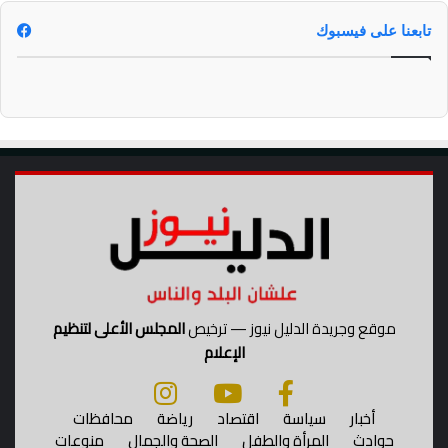
ن
ي
تابعنا على فيسبوك
ا
و
ا
ل
د
ي
ن
؟
موقع وجريدة الدليل نيوز — ترخيص
المجلس الأعلى لتنظيم
الإعلام
أخبار
سياسة
اقتصاد
رياضة
محافظات
حوادث
المرأة والطفل
الصحة والجمال
منوعات