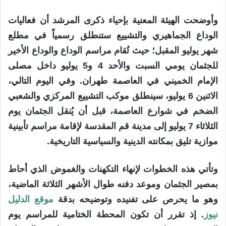
وأوضحت الهيئة المعنية بإحياء ذكرى المرشد أن فعاليات
الوداع الجماهيري والتشييع ستنطلق رسمياً في مطلع
شهر يوليو المقبل؛ حيث تُقام مراسم الوداع والوداع الأخير
للجثمان يومي السبت والأحد 4 و5 يوليو داخل مصلى
الإمام الخميني في العاصمة طهران. وفي اليوم التالي،
الاثنين 6 يوليو، سينطلق موكب التشييع المركزي والشعبي
الضخم في شوارع العاصمة، قبل أن يُنقل الجثمان يوم
الثلاثاء 7 يوليو إلى مدينة قم المقدسة لإقامة مراسم تأبينية
موازية تليق بمكانته الدينية والسياسية التاريخية.
وتأتي هذه الخطوات لإنهاء التكهنات والغموض الذي أحاط
بمصير الجثمان وموعد دفنه طوال الأشهر الثلاثة الماضية،
وهو ما يحرص على تفنيده وتوضيحه بدقة
موقع الدليل
نيوز
. إذ تقرر أن تكون المحطة الختامية للمراسم يوم