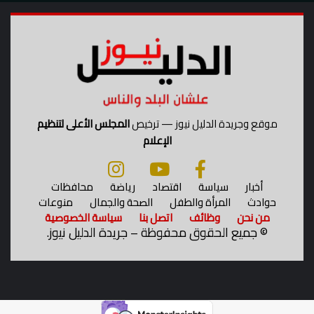
ك
ر
ع
ن
س
و
ء
ا
موقع وجريدة الدليل نيوز — ترخيص
المجلس الأعلى لتنظيم
ل
الإعلام
ت
غ
ذ
أخبار
سياسة
اقتصاد
رياضة
محافظات
ي
حوادث
المرأة والطفل
الصحة والجمال
منوعات
ة
من نحن
وظائف
اتصل بنا
سياسة الخصوصية
©
جميع الحقوق محفوظة – جريدة الدليل نيوز.