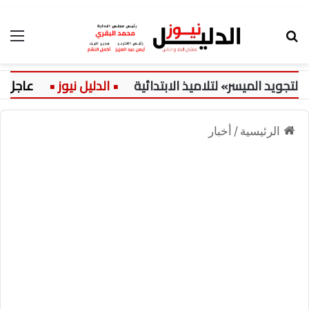
بحث عن
الق
د الميسر» لتلاميذ الابتدائية
عاجل:
الرئيسية
/
أخبار