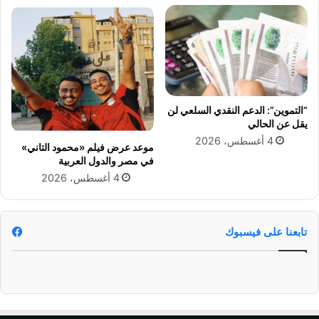
ا
د
ل
ا
م
ئ
ت
ي
ق
ض
ي
م
ن
ن
م
“التموين”: الدعم النقدي السلعي لن
ب
يقل عن الحالي
ا
4 أغسطس، 2026
موعد عرض فيلم «محمود التاني»
د
في مصر والدول العربية
ر
4 أغسطس، 2026
ة
ا
ل
ك
تابعنا على فيسبوك
ش
ف
ا
ل
م
ب