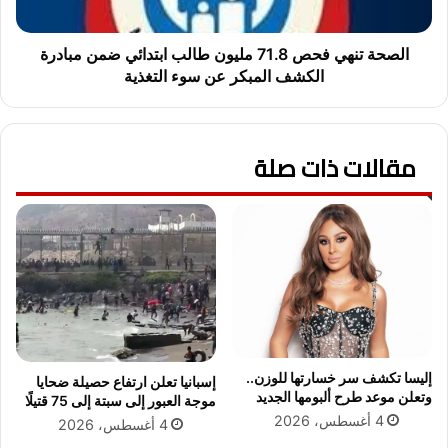
ا
ه
ل
ي
ب
ف
الصحة تنهي فحص 71.8 مليون طالب ابتدائي ضمن مبادرة
ق
ح
الكشف المبكر عن سوء التغذية
ر
ص
ة
7
آ
1
ي
مقالات ذات صلة
.
ة
8
1
م
7
ل
7
ي
و
و
د
ن
ل
ط
ي
ا
ل
ل
ص
ب
إليسا تكشف سر خسارتها للوزن..
إسبانيا تعلن ارتفاع حصيلة ضحايا
ف
ا
وتعلن موعد طرح ألبومها الجديد
موجة العبور إلى سبتة إلى 75 قتيلًا
ا
ب
4 أغسطس، 2026
4 أغسطس، 2026
ت
ت