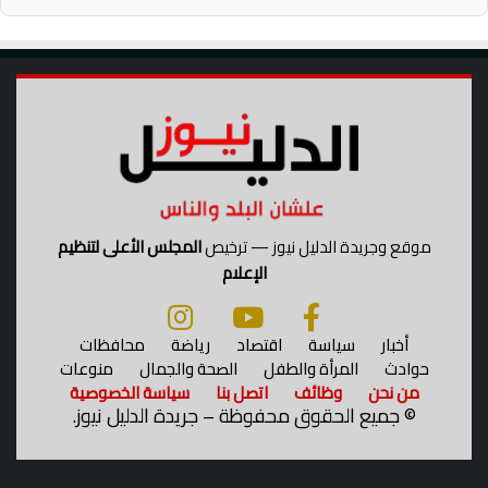
م
ر
ا
و
ل
ط
د
ه
ر
ا
ا
ل
س
ك
ي
ا
م
ل
ة
موقع وجريدة الدليل نيوز — ترخيص
المجلس الأعلى لتنظيم
الإعلام
أخبار
سياسة
اقتصاد
رياضة
محافظات
حوادث
المرأة والطفل
الصحة والجمال
منوعات
من نحن
وظائف
اتصل بنا
سياسة الخصوصية
©
جميع الحقوق محفوظة – جريدة الدليل نيوز.