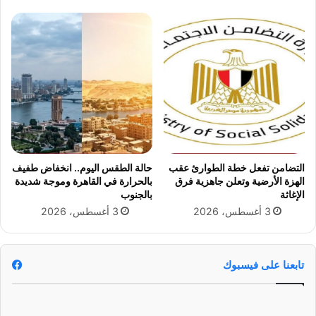
م
ن
ل
إ
ي
س
و
ر
ن
ا
ط
ئ
ا
ي
ل
ل
ب
و
ي
ل
و
ب
التضامن تفعل خطة الطوارئ عقب
حالة الطقس اليوم.. انخفاض طفيف
ا
ن
الهزة الأرضية وتعلن جاهزية فرق
بالحرارة في القاهرة وموجة شديدة
ج
ا
الإغاثة
بالجنوب
ه
ن
3 أغسطس، 2026
3 أغسطس، 2026
و
.
ن
.
م
و
ص
ه
تابعنا على فيسبوك
ي
ذ
ر
ه
ه
ش