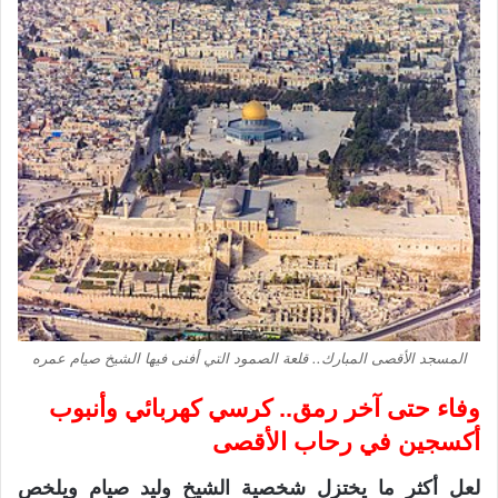
المسجد الأقصى المبارك.. قلعة الصمود التي أفنى فيها الشيخ صيام عمره
وفاء حتى آخر رمق.. كرسي كهربائي وأنبوب
أكسجين في رحاب الأقصى
لعل أكثر ما يختزل شخصية الشيخ وليد صيام ويلخص