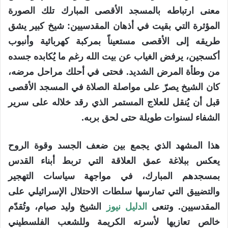
معنى ارتباطه بالمسجد الأقصى المبارك تلك الصورة
المؤثرة التي بقيت في أذهان المقدسيين: شيخ كبير يشق
طريقه إلى الأقصى مستعيناً بمركبة كهربائية وأنبوب
أكسجين، يرفض الغياب عن بيت الله رغم ما يُكابده جسده
من وطأة المرض الشديد. فحتى في أحلك مراحل مرضه،
كان الشيخ يصرّ على مواصلة الصلاة في المسجد الأقصى
قبل أن يُنقل للعلاج المستمر الذي رقد خلاله على سرير
الشفاء لسنوات طويلة حتى لحق بربه.
هذا المشهد الذي يجمع بين ضعف الجسد وقوة الروح
يعكس ببلاغة عمق العلاقة التي تربط أبناء القدس
بمسجدهم المبارك، في مواجهة سياسات التهجير
والتضييق التي تمارسها سلطات الاحتلال الإسرائيلي على
المقدسيين. وتنعى
الدليل نيوز
الشيخ وليد صيام، وتُقدّم
خالص تعازيها لأسرته الكريمة وللشعب الفلسطيني