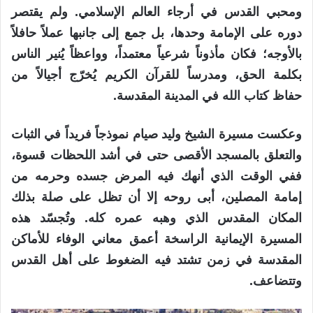
ومحبي القدس في أرجاء العالم الإسلامي. ولم يقتصر
دوره على الإمامة وحدها، بل جمع إلى جانبها عملاً حافلاً
بالأوجه؛ فكان مأذوناً شرعياً معتمداً، وواعظاً يُنير الناس
بكلمة الحق، ومدرساً للقرآن الكريم يُخرّج أجيالاً من
حفاظ كتاب الله في المدينة المقدسة.
وعكست مسيرة الشيخ وليد صيام نموذجاً فريداً في الثبات
والتعلق بالمسجد الأقصى حتى في أشد اللحظات قسوة،
ففي الوقت الذي أنهك فيه المرض جسده وحرمه من
إمامة المصلين، أبى روحه إلا أن تظل على صلة بذلك
المكان المقدس الذي وهبه عمره كله. وتُجسّد هذه
المسيرة الإيمانية الراسخة أعمق معاني الوفاء للأماكن
المقدسة في زمن تشتد فيه الضغوط على أهل القدس
وتتضاعف.