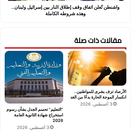
ل
ا
ن
واشنطن تُعلن اتفاق وقف إطلاق النار بين إسرائيل ولبنان..
ل
ا
وهذه شروطه الكاملة
إ
ت
ع
ف
د
ا
ا
مقالات ذات صلة
ق
د
و
ي
ق
ة
ف
2
إ
0
ط
2
ل
6
ا
ا
ق
الأرصاد تزف بشرى للمواطنين..
ل
ا
انكسار الموجة الحارة بدءًا من الغد
ي
ل
و
3 أغسطس، 2026
ن
“التعليم” تحسم الجدل بشأن رسوم
م
ا
استخراج شهادة الثانوية العامة
.
ر
2026
.
ب
3 أغسطس، 2026
2
ي