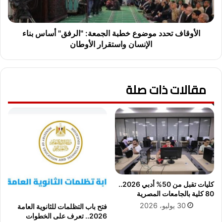
ى
ف
"
ت
ا
ح
ل
د
الأوقاف تحدد موضوع خطبة الجمعة: "الرفق" أساس بناء
ت
د
الإنسان واستقرار الأوطان
ق
م
ن
و
ي
ض
ا
مقالات ذات صلة
و
ت
ع
ا
خ
ل
ط
ح
ب
د
ة
ي
ا
ث
ل
ة
ج
ف
م
كليات تقبل من 50% أدبي 2026..
ى
ع
80 كلية بالجامعات المصرية
ا
ة
30 يوليو، 2026
فتح باب التظلمات للثانوية العامة
ل
:
2026.. تعرف على الخطوات
ز
"