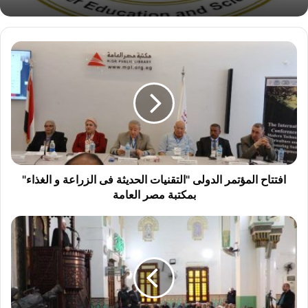
ا
ف
ت
ت
ا
ح
ا
ل
م
ؤ
افتتاح المؤتمر الدولى "التقنيات الحديثة فى الزراعة و الغذاء"
ت
بمكتبة مصر العامة
م
ر
ا
ا
ل
ل
أ
د
و
و
ق
ل
ا