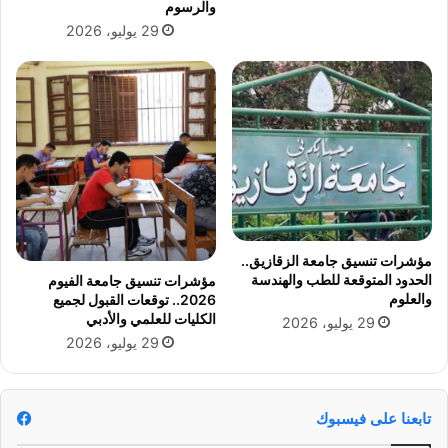
والرسوم
ر
ا
29 يوليو، 2026
ا
ل
ع
ر
ة
ف
و
ق
ا
"
ل
أ
غ
س
ذ
ا
ا
س
ء
ب
"
ن
مؤشرات تنسيق جامعة الزقازيق..
ب
ا
الحدود المتوقعة للطب والهندسة
مؤشرات تنسيق جامعة الفيوم
م
ء
والعلوم
2026.. توقعات القبول لجميع
ك
ا
الكليات للعلمي والأدبي
29 يوليو، 2026
ت
ل
29 يوليو، 2026
ب
إ
ة
ن
م
س
ص
ا
تابعنا على فيسبوك
ر
ن