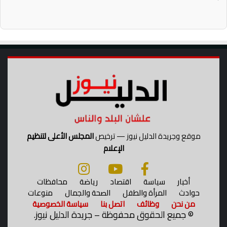
ا
و
ل
ا
ع
س
ا
ت
م
ق
ة
ر
ا
ر
ا
ل
أ
و
ط
موقع وجريدة الدليل نيوز — ترخيص
المجلس الأعلى لتنظيم
ا
الإعلام
ن
أخبار
سياسة
اقتصاد
رياضة
محافظات
حوادث
المرأة والطفل
الصحة والجمال
منوعات
من نحن
وظائف
اتصل بنا
سياسة الخصوصية
©
جميع الحقوق محفوظة – جريدة الدليل نيوز.