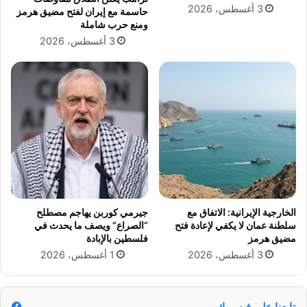
ت
ي
3 أغسطس، 2026
حاسمة مع إيران لفتح مضيق هرمز
ف
ة
ومنع حرب شاملة
ي
ا
3 أغسطس، 2026
"
ل
و
ي
ا
و
ت
م
س
ا
ب
"
الخارجية الإيرانية: الاتفاق مع
جيرمي كوربن يهاجم مصطلح
سلطنة عمان لا يكفي لإعادة فتح
“الصراع” ويصف ما يحدث في
مضيق هرمز
فلسطين بالإبادة
3 أغسطس، 2026
1 أغسطس، 2026
تابعنا على فيسبوك