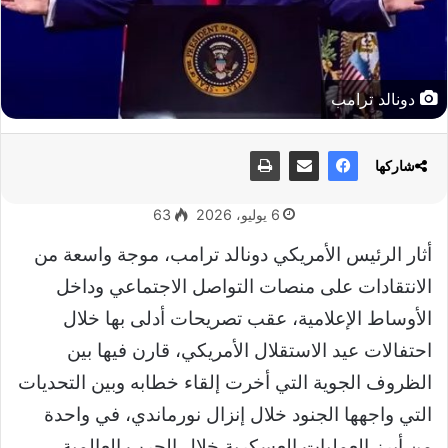
دونالد ترامب
شاركها
6 يوليو، 2026
63
أثار الرئيس الأمريكي
دونالد ترامب،
موجة واسعة من
الانتقادات على منصات التواصل الاجتماعي وداخل
الأوساط الإعلامية، عقب تصريحات أدلى بها خلال
احتفالات
عيد الاستقلال الأمريكي
، قارن فيها بين
الظروف الجوية التي أخرت إلقاء خطابه وبين التحديات
التي واجهها الجنود خلال
إنزال نورماندي
، في واحدة
من أبرز العمليات العسكرية خلال الحرب العالمية