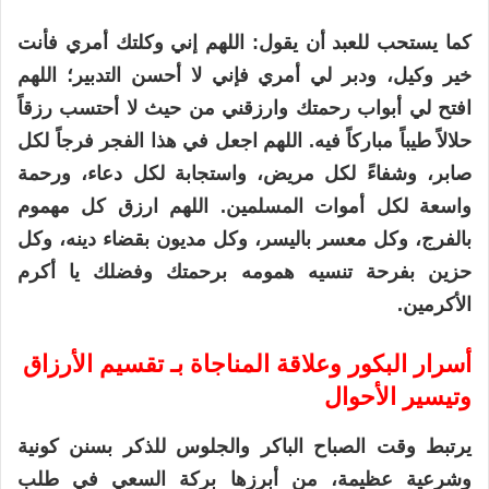
كما يستحب للعبد أن يقول: اللهم إني وكلتك أمري فأنت
خير وكيل، ودبر لي أمري فإني لا أحسن التدبير؛ اللهم
افتح لي أبواب رحمتك وارزقني من حيث لا أحتسب رزقاً
حلالاً طيباً مباركاً فيه. اللهم اجعل في هذا الفجر فرجاً لكل
صابر، وشفاءً لكل مريض، واستجابة لكل دعاء، ورحمة
واسعة لكل أموات المسلمين. اللهم ارزق كل مهموم
بالفرج، وكل معسر باليسر، وكل مديون بقضاء دينه، وكل
حزين بفرحة تنسيه همومه برحمتك وفضلك يا أكرم
الأكرمين.
أسرار البكور وعلاقة المناجاة بـ تقسيم الأرزاق
وتيسير الأحوال
يرتبط وقت الصباح الباكر والجلوس للذكر بسنن كونية
وشرعية عظيمة، من أبرزها بركة السعي في طلب