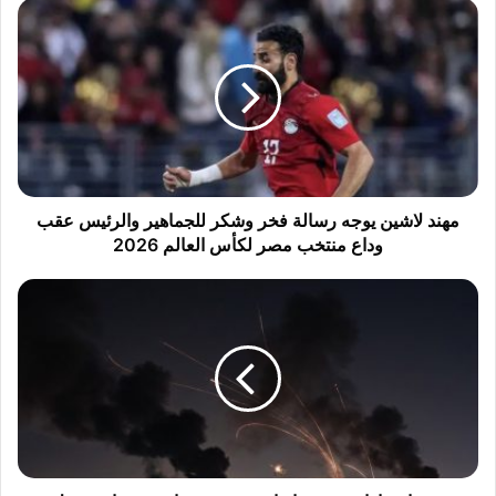
م
ه
ن
د
ل
ا
ش
ي
ن
ي
مهند لاشين يوجه رسالة فخر وشكر للجماهير والرئيس عقب
و
وداع منتخب مصر لكأس العالم 2026
ج
ه
د
ر
و
س
ي
ا
ا
ل
ن
ة
ف
ف
ج
خ
ا
ر
ر