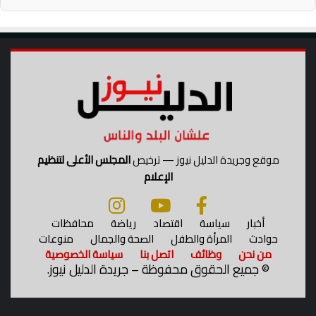
م
ت
2
ه
0
د
2
ئ
6
ة
و
ا
ل
ض
ر
ب
موقع وجريدة الدليل نيوز — ترخيص
المجلس الأعلى لتنظيم
ة
الإعلام
ا
ل
أ
أخبار
سياسة
اقتصاد
رياضة
محافظات
م
حوادث
المرأة والطفل
الصحة والجمال
منوعات
ر
من نحن
وظائف
اتصل بنا
سياسة الخصوصية
ي
©
جميع الحقوق محفوظة – جريدة الدليل نيوز.
ك
ي
ة