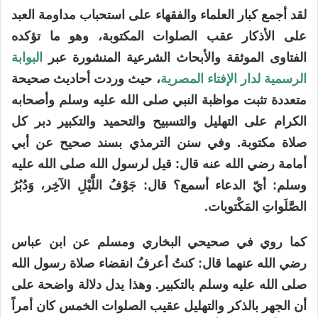
لقد أجمع كبار العلماء والفقهاء على استحباب مداومة العبد
على الأذكار عقب الصلوات المكتوبة، وهو ما تؤكده
الفتاوى الموثقة والأبحاث الشرعية المنشورة عبر
البوابة
الرسمية لدار الإفتاء المصرية
، حيث وردت أحاديث صحيحة
متعددة تثبت مواظبة النبي صلى الله عليه وسلم وأصحابه
الكرام على التهليل والتسبيح والتحميد والتكبير دبر كل
صلاة مكتوبة. وفي سنن الترمذي بسند صحيح عن أبي
أمامة رضي الله عنه قال: قيل لرسول الله صلى الله عليه
وسلم: أيّ الدعاء أسمع؟ قال: جَوْفُ اللَّيْلِ الآخِر، وَدُبُرُ
الصَّلَواتِ المَكْتوبات.
كما روي في صحيحي البخاري ومسلم عن ابن عباس
رضي الله عنهما قال: كنتُ أعرفُ انقضاء صلاة رسول الله
صلى الله عليه وسلم بالتكبير. وهذا يدل دلالة واضحة على
أن الجهر بالذكر والتهليل عقيب الصلوات الخمس كان أمراً