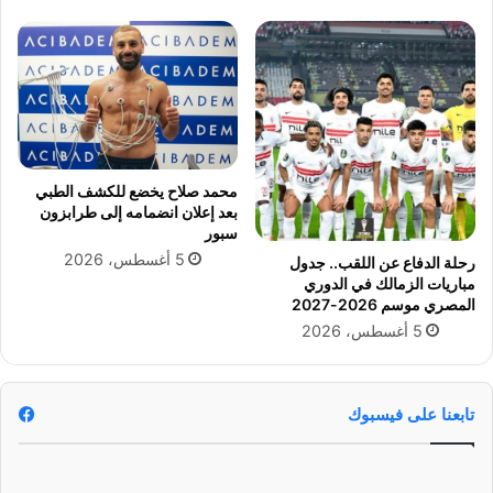
و
م
د
ي
ا
ن
ع
ا
م
ء
ن
س
ت
ي
خ
ر
محمد صلاح يخضع للكشف الطبي
ب
ي
بعد إعلان انضمامه إلى طرابزون
م
ك
سبور
ص
ع
5 أغسطس، 2026
رحلة الدفاع عن اللقب.. جدول
ر
ق
مباريات الزمالك في الدوري
ل
ب
المصري موسم 2026-2027
ك
ا
5 أغسطس، 2026
أ
ن
س
ت
ا
ه
ل
ا
تابعنا على فيسبوك
ع
ء
ا
ا
ل
ل