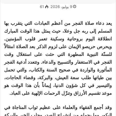
9 يوليو، 2026
61
يعد
دعاء صلاة الفجر
من أعظم العبادات التي يتقرب بها
المسلم إلى ربه جل وعلا، حيث يمثل هذا الوقت المبارك
انطلاقة اليوم بروحانية وسكينة تعمر قلوب المؤمنين.
ويحرص حريصو الإيمان على لزوم
الذكر بعد الصلاة
امتثالاً
للسنّة النبوية المطهرة التي حثت على استغلال
وقت
الفجر
في الاستغفار والتسبيح والدعاء. وتتعدد
أدعية الفجر
المأثورة والواردة في صحيح السنة والكتاب، والتي تحمل
بين طياتها طلب سعة العيش، والبركة، وقضاء الحاجات،
والتيسير في كل شؤون الدنيا، إيماناً بأن هذا الوقت هو
موعد
تقسيم الأرزاق
وتنزّل الرحمات الإلهية على العباد.
وقد أجمع الفقهاء والعلماء على عظيم ثواب المناجاة في
البكور وما يحمله من انشراح للصدر وجلب للخير والبركة