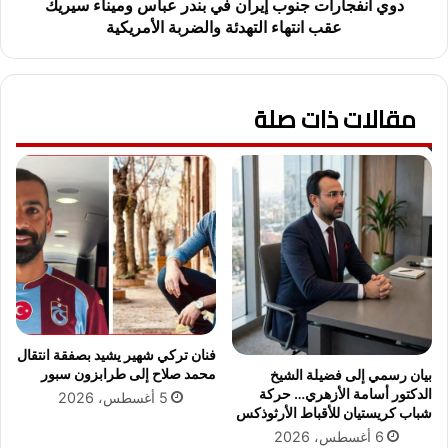
و
ا
دوي انفجارات جنوب إيران في بندر عباس وميناء سيريك
ش
ت
عقب انتهاء التهدئة والضربة الأمريكية
ك
ج
ر
ن
ل
و
ل
مقالات ذات صلة
ب
ج
إ
م
ي
ا
ر
ه
ا
ي
ن
ر
ف
و
ي
ا
ب
ل
ن
ر
د
ئ
ر
فنان تركي شهير يشيد بصفقة انتقال
ي
ع
محمد صلاح إلى طرابزون سبور
بيان رسمي إلى فضيلة الشيخ
س
ب
الدكتور أسامة الأزهري… حركة
5 أغسطس، 2026
ع
ا
شباب كريستيان للأقباط الأرثوذكس
ق
س
6 أغسطس، 2026
ب
و