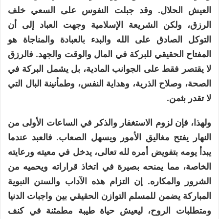
العيش الحلال. وقد جبلت النفوس على السعي خلف
الرزق، ولكن الشريعة الإسلامية وجهت العباد إلى أن
التوكل الصادق على الله والبدء بالعبادة والمناجاة هو
المفتاح الحقيقي للبركة في المال والوقت والجهد. فالرزق
لا يقتصر فقط على الجوانب المادية، بل يشمل البركة في
الصحة، وصلاح الذرية، وهداية النفس، وطمأنينة البال التي
لا تقدر بثمن.
ولهذا، فإن لزوم الاستغفار والذكر في الساعات الأولى من
النهار يفتح مغاليق الأمور ويسهل الصعاب. فالعبد عندما
يبدأ يومه بتفويض أمره لله تعالى، يدخل في معيته ورعايته
الخاصة، مما يمنحه بصيرة في اتخاذ قراراته ويحميه من
الشرور والمكاره. إن التزام هذه الآداب والسنن النبوية
المباركة يضمن للمسلم التوازن الحقيقي بين واجبات الدنيا
ومتطلبات الروح، ليعيش حياة طيبة مطمئنة في كنف