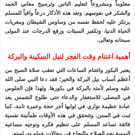
معلوماً ومشروعاً لتعليم الناس وترسيخ معاني الحمد
والشكر في نفوسهم. وتعد هذه الأذكار درعاً واقياً للمسلم
يرتكز عليه لحفظ نفسه من وساوس الشيطان ومغريات
الحياة الدنيا، وتكفير السيئات ورفع الدرجات عند المولى
سبحانه وتعالى.
أهمية اغتنام وقت الفجر لنيل السكينة والبركة
يعتبر البكور واغتنام الساعات التي تعقب صلاة الصبح من
أعظم أسباب نيل البركة والخير؛ فقد دعا النبي صلى الله
عليه وسلم لأمته بالبركة في بكورها. ولهذا فإن الجلوس
في المصلى للاستغفار والدعاء حتى طلوع الشمس يعد
عبادة عظيمة توازي في ثوابها أجر حجة وعمرة تامة، كما
ثبت في السنن. وتتحقق في هذه الأوقات طمأنينة نفسية
فائقة تساعد المسلم على تنظيم فكره وتوجيه مساعيه
اليومية نحو الصلاح والنجاح في مجالات عمله ودراسته.