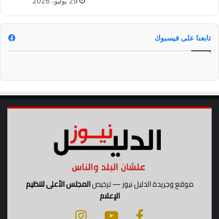
29 يوليو، 2026
ر
ه
ا
ل
ل
ي
أ
تابعنا على فيسبوك
و
ط
ا
ن
موقع وجريدة الدليل نيوز — ترخيص
المجلس الأعلى لتنظيم
الإعلام