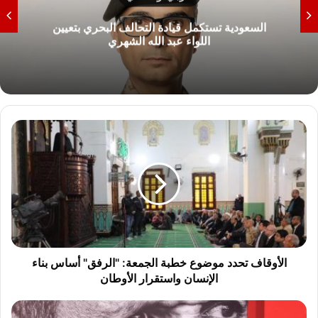
السعودية تستكمل قيادة التحالف البحري بتعيين
اللواء عبد الله الشهري
ا
ل
أ
و
ق
ا
ف
ت
ح
د
الأوقاف تحدد موضوع خطبة الجمعة: "الرفق" أساس بناء
د
الإنسان واستقرار الأوطان
م
و
ب