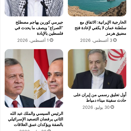
س
ل
ا
ا
س
ل
الخارجية الإيرانية: الاتفاق مع
جيرمي كوربن يهاجم مصطلح
ب
ج
سلطنة عمان لا يكفي لإعادة فتح
“الصراع” ويصف ما يحدث في
ن
ه
مضيق هرمز
فلسطين بالإبادة
ا
ا
3 أغسطس، 2026
1 أغسطس، 2026
ء
ز
ا
ا
ل
ل
إ
ف
ن
ن
س
ي
ا
ا
ن
ل
و
ج
أول تعليق رسمي من إيران على
ا
د
حادث سفينة ميناء دمياط
س
ي
30 يوليو، 2026
ت
د
الرئيس السيسي والملك عبد الله
ق
ل
الثاني يرفضان التصعيد الإسرائيلي
ر
ل
بالضفة ويؤكدان عمق العلاقات
ا
أ