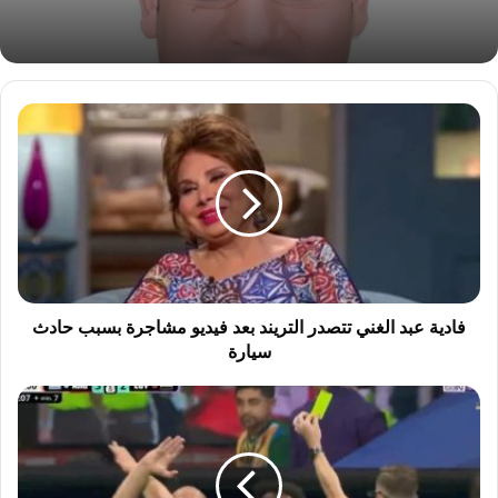
ف
ا
د
ي
ة
ع
ب
د
ا
ل
فادية عبد الغني تتصدر التريند بعد فيديو مشاجرة بسبب حادث
غ
سيارة
ن
ي
ب
ت
ع
ت
د
ص
إ
د
ث