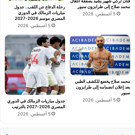
فنان تركي شهير يشيد بصفقة انتقال
ة
ر
محمد صلاح إلى طرابزون سبور
رحلة الدفاع عن اللقب.. جدول
ب
ة
مباريات الزمالك في الدوري
5 أغسطس، 2026
س
المصري موسم 2026-2027
ب
ح
5 أغسطس، 2026
ب
س
ح
ا
ا
م
د
ح
ث
س
س
ن
ي
ف
ا
ي
ر
م
محمد صلاح يخضع للكشف الطبي
ة
ب
بعد إعلان انضمامه إلى طرابزون
ا
سبور
ر
5 أغسطس، 2026
جدول مباريات الزمالك في الدوري
ا
المصري 2026-2027 بالترتيب
ة
5 أغسطس، 2026
م
ص
ر