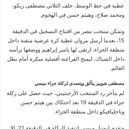
عطية في خط الوسط، خلف الثلاثي مصطفى زيكو،
ومحمد صلاح، وهيثم حسن في الهجوم.
وتمكن منتخب مصر من افتتاح التسجيل في الدقيقة
15، بعدما أرسل مروان عطية كرة عرضية متقنة داخل
منطقة الجزاء، ارتقى لها ياسر إبراهيم ووضعها برأسه
داخل الشباك، ليمنح الفراعنة أفضلية مبكرة أمام بطل
العالم.
مصطفى شوبير يتألق ويتصدى لركلة جزاء ميسي
لم يتأخر رد المنتخب الأرجنتيني، حيث حصل على ركلة
جزاء في الدقيقة 19 بعد احتكاك بين هيثم حسن
وتاجليافيكو داخل منطقة الجزاء.
وتقدم ليونيل ميسي لتنفيذ الركلة في الدقيقة 21، إلا