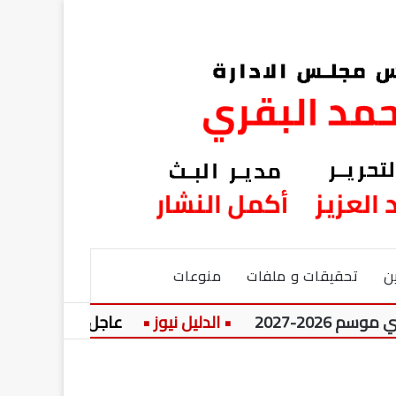
ن
تحقيقات و ملفات
منوعات
202
عاجل:
عسر الهضم ا