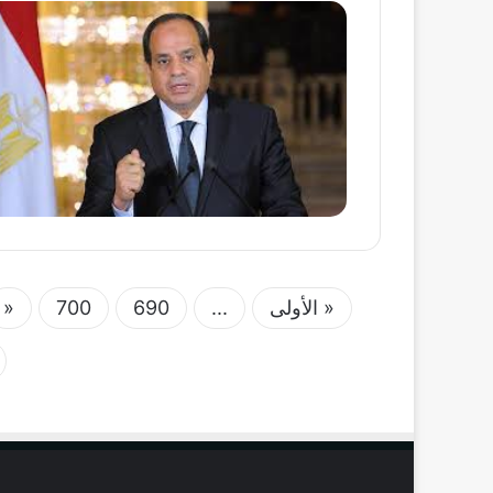
« الأولى
...
690
700
«