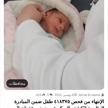
محافظات
6 نوفمبر، 2022
0
405
الإنتهاء من فحص ٤١٨٣٧٥ طفل ضمن المبادرة