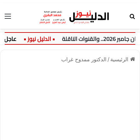
بحث عن
الق
عاجل:
نيول
الرئيسية
/
الدكتور ممدوح غراب