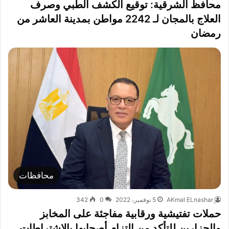
محافظ الشرقية: توقيع الكشف الطبي وصرف
العلاج بالمجان لـ 2242 مواطن بمدينة العاشر من
رمضان
محافظات
5 نوفمبر، 2022
0
342
حملات تفتيشية ورقابية مفاجئة على المخابز
والجزارين للتأكد من إلتزام أصحابها بالإشتراطات