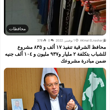
محافظات
1 نوفمبر، 2022
0
378
محافظ الشرقية تنفيذ ١٧ ألف و ٨٣٥ مشروع
للشباب بتكلفة ٢ مليار و٩٣٧ مليون و ١٠٤ ألف جنيه
ضمن مبادرة مشروعك