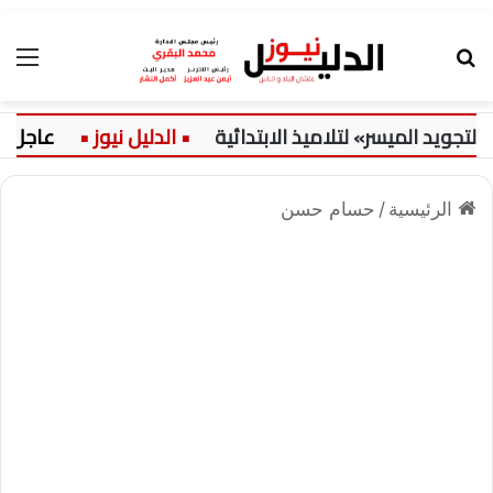
بحث عن
الق
لميسر» لتلاميذ الابتدائية
عاجل:
حض
الرئيسية
/
حسام حسن