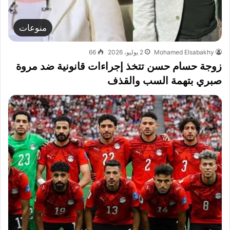
منوعات
Mohamed Elsabakhy
2 يوليو، 2026
66
زوجة حسام حسن تتخذ إجراءات قانونية ضد مروة
صبري بتهمة السب والقذف