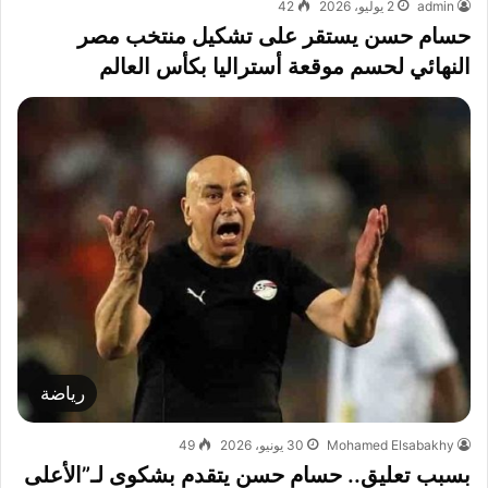
admin
2 يوليو، 2026
42
حسام حسن يستقر على تشكيل منتخب مصر
النهائي لحسم موقعة أستراليا بكأس العالم
رياضة
Mohamed Elsabakhy
30 يونيو، 2026
49
بسبب تعليق.. حسام حسن يتقدم بشكوى لـ”الأعلى