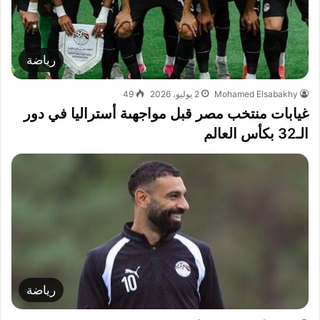
رياضة
Mohamed Elsabakhy
2 يوليو، 2026
49
غيابات منتخب مصر قبل مواجهىة أستراليا في دور
الـ32 بكأس العالم
رياضة