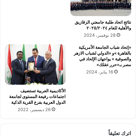
ه
ش
ا
ي
ا
خ
ل
:
نتائج اتحاد طلبة جامعتي الزقازيق
د
م
والأهلية للعام ٢٠٢٥/٢٠٢٤
و
ص
28 نوفمبر، 2024
ل
ر
ي
ب
«إتحاد شباب الجامعة الأمريكية
ة
ل
بالقاهرة »و «الدولي لشباب الازهر
د
والصوفية » يواجهان الإلحاد في
ا
مصر بـ«حرر عقلك»
ل
16 يناير، 2024
أ
م
ن
الأكاديمية العربية تستضيف
و
اجتماعات رفيعة المستوى لجامعة
الدول العربية بفرع القرية الذكية
ا
ل
26 ديسمبر، 2022
أ
م
ا
اترك تعليقاً
ن