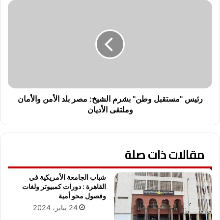
ي
ر
ن
ئ
ج
ي
ح
س
ف
"
ي
م
إ
س
س
ت
ت
ق
ع
ب
رئيس "مستقبل وطن" بشرم الشيخ: مصر بلد الأمن والأمان
ا
ل
وملتقى الأديان
د
و
ة
ط
م
ن
ص
مقالات ذات صلة
"
ر
ب
م
ش
شباب الجامعة الأمريكية في
ك
ر
القاهرة : دورات كمبيوتر ولغات
ا
م
وفصول محو أمية
ن
ا
24 يناير، 2024
ت
ل