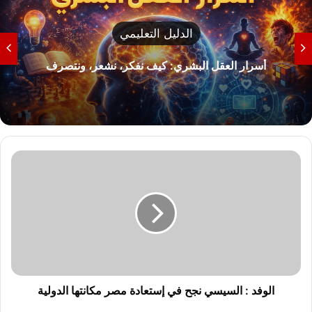
الدليل التعليمي
أسرار العقل البشري: كيف نفكر، نشعر، ونتصرف
ا
ل
و
ف
د
:
ا
ل
س
ي
الوفد : السيسي نجح في إستعادة مصر مكانتها الدولية
س