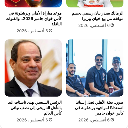
ع
أ
ا
ر
الزمالك يصدر بيان رسمي يحسم
موعد مباراة الأهلي وبرشلونة في
ل
ض
موقفه من بيع خوان بيزيرا
كأس خوان جامبر 2026.. والقنوات
أ
.
الناقلة
6 أغسطس، 2026
ه
.
6 أغسطس، 2026
ل
ي
ي
ظ
ه
ر
ف
ى
2
0
2
0
صور.. بعثة الأهلي تصل إسبانيا
الرئيس السيسي يهنئ ناشئات اليد
استعدادًا لمواجهة برشلونة في
بالتأهل التاريخي إلى نصف نهائي
كأس خوان جامبر
كأس العالم
6 أغسطس، 2026
6 أغسطس، 2026