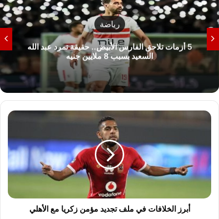
رياضة
5 أزمات تلاحق الفارس الأبيض.. حقيقة تمرد عبد الله
السعيد بسبب 8 ملايين جنيه
أ
ب
ر
ز
ا
ل
خ
ل
ا
ف
أبرز الخلافات في ملف تجديد مؤمن زكريا مع الأهلي
ا